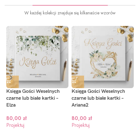
W każdej kolekcji znajduje się kilkanaście wzorów
Księga Gości Weselnych
Księga Gości Weselnych
K
czarne lub białe kartki –
czarne lub białe kartki –
c
Elza
Ariana2
E
80,00
zł
80,00
zł
Projektuj
Projektuj
P