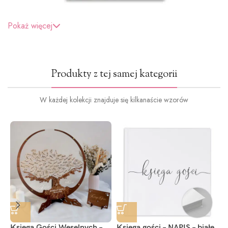
Pokaż więcej
Produkty z tej samej kategorii
W każdej kolekcji znajduje się kilkanaście wzorów
Księga Gości Weselnych –
Księga gości – NAPIS – białe
K