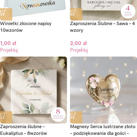
Winietki złocone napisy
Zaproszenia Ślubne – Sawa – 4
10wzorów
wzory
aproszenia ślubne Brama ze
Zaproszenia Ślubne – Sawa –
jęciem – Bianka
wzory
1,00
zł
2,00
zł
Projektuj
Projektuj
,10
zł
2,00
zł
ojektuj
Projektuj
Zaproszenia ślubne –
Magnesy Serca lustrzane złoto
Eukaliptus – 8wzorów
– podziękowania dla gości –