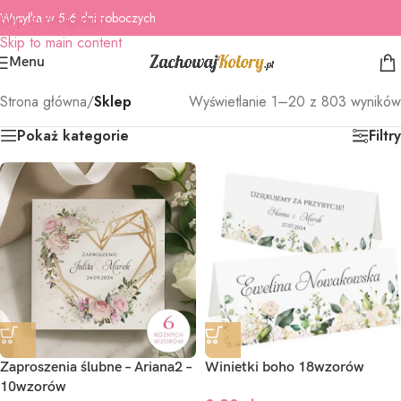
Wysyłka w 5-6 dni roboczych
Skip to navigation
Skip to main content
Menu
Strona główna
/
Sklep
Wyświetlanie 1–20 z 803 wyników
Pokaż kategorie
Filtry
Zaproszenia ślubne – Ariana2 –
Winietki boho 18wzorów
10wzorów