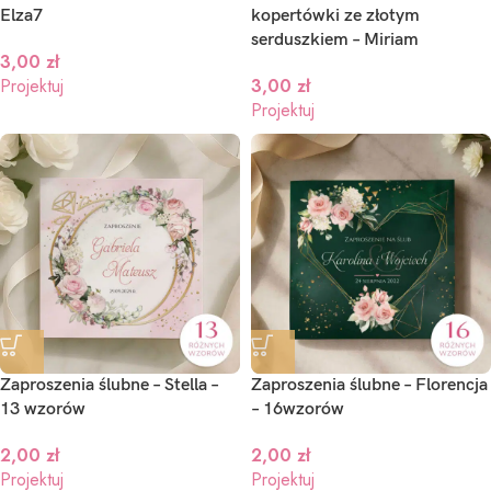
Elza7
kopertówki ze złotym
serduszkiem – Miriam
3,00
zł
Projektuj
3,00
zł
Projektuj
Zaproszenia ślubne – Stella –
Zaproszenia ślubne – Florencja
13 wzorów
– 16wzorów
2,00
zł
2,00
zł
Projektuj
Projektuj