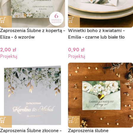
Zaproszenia Ślubne z kopertą –
Winietki boho z kwiatami –
Eliza – 6 wzorów
Emilia – czarne lub białe tło
2,00
zł
0,90
zł
Projektuj
Projektuj
Zaproszenia Ślubne złocone –
Zaproszenia ślubne