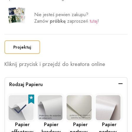
Nie jesteś pewien zakupu?
Zamów
próbkę
zaproszeń
tutaj
!
Projektuj
Kliknij przycisk i przejdź do kreatora online
Rodzaj Papieru
Papier
Papier
Papier
Papier
offsetowy
kredowy
perłowy -
perłowy -