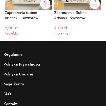
Zaproszenia ślubne –
Zaproszenia ślubne –
Z
Ariana2 – 10wzorów
Ariana3 – 9wzorów
–
2,00
zł
2,00
zł
Projektuj
Projektuj
P
Regulamin
Polityka Prywatnosci
Polityka Cookies
Moje konto
FAQ
Kontakt