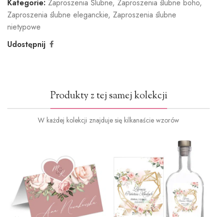
Kategorie:
Zaproszenia Ślubne
,
Zaproszenia ślubne boho
,
Butelkowa
Jasny róż
Brudny róż
Cielisty
Zaproszenia ślubne eleganckie
,
Zaproszenia ślubne
Zieleń
(+1.2zł)
(+1.2zł)
(+1.2zł)
nietypowe
(+1.2zł)
Udostępnij
Ciemna
Burgund
Oliwkowa
Miętowy
Produkty z tej samej kolekcji
zieleń
(+1.2zł)
zieleń
(+1.2zł)
(+1.2zł)
(+1.2zł)
W każdej kolekcji znajduje się kilkanaście wzorów
Ciemny
Ciemny
Jasno
niebieski
granat
zielony
(+1.2zł)
(+1.2zł)
(+1.2zł)