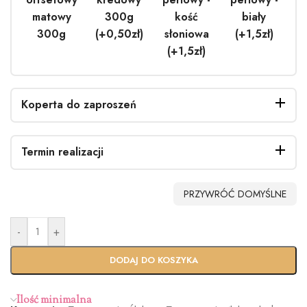
matowy
300g
kość
biały
300g
(+0,50zł)
słoniowa
(+1,5zł)
(+1,5zł)
Koperta do zaproszeń
Termin realizacji
Bez
Biała
EKO
Biała
PRZYWRÓĆ DOMYŚLNE
koperty
(+0,40zł)
(+0.90zł)
perłowa
(+1.40zł)
-
+
Standardo
Usługa
wy termin
Ekspres
DODAJ DO KOSZYKA
(+100zł)
Ilość minimalna