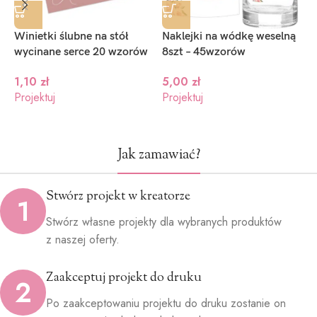
Winietki ślubne na stół
Naklejki na wódkę weselną
Z
wycinane serce 20 wzorów
8szt – 45wzorów
s
1,10
zł
5,00
zł
Projektuj
Projektuj
P
Jak zamawiać?
Stwórz projekt w kreatorze
1
Stwórz własne projekty dla wybranych produktów
z naszej oferty.
Zaakceptuj projekt do druku
2
Po zaakceptowaniu projektu do druku zostanie on