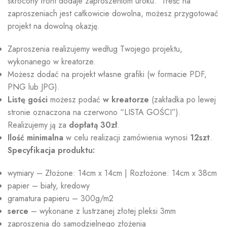
skrócony front dodaje zaproszeniom uroku. Treść na
zaproszeniach jest całkowicie dowolna, możesz przygotować
projekt na dowolną okazję.
Zaproszenia realizujemy według Twojego projektu,
wykonanego w kreatorze.
Możesz dodać na projekt własne grafiki (w formacie PDF,
PNG lub JPG).
Listę gości
możesz podać
w kreatorze
(zakładka po lewej
stronie oznaczona na czerwono “LISTA GOŚCI”).
Realizujemy ją za
dopłatą 30zł
.
Ilość minimalna
w celu realizacji zamówienia wynosi
12szt
.
Specyfikacja produktu:
wymiary – Złożone: 14cm x 14cm | Rozłożone: 14cm x 38cm
papier – biały, kredowy
gramatura papieru – 300g/m2
serce
– wykonane z lustrzanej złotej pleksi 3mm
zaproszenia do samodzielnego złożenia