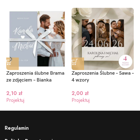
Zaproszenia ślubne Brama
Zaproszenia Ślubne – Sawa –
Z
ze zdjęciem – Bianka
4 wzory
1
2,10
zł
2,00
zł
Projektuj
Projektuj
P
Regulamin