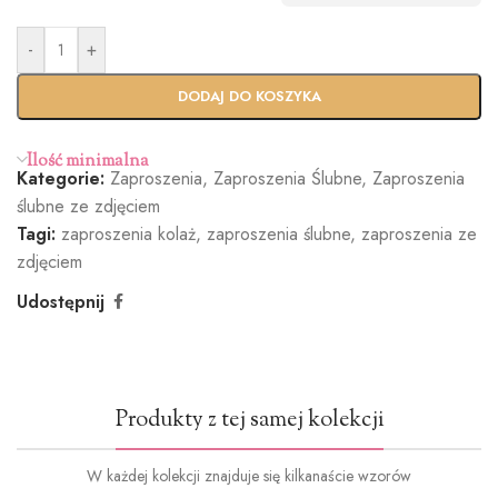
koperty
(+0,40zł)
(+0.90zł)
perłowa
(+1.40zł)
-
+
Standardo
Usługa
wy termin
Ekspres
DODAJ DO KOSZYKA
(+100zł)
Ilość minimalna
Kategorie:
Zaproszenia
,
Zaproszenia Ślubne
,
Zaproszenia
Butelkowa
Jasny róż
Brudny róż
Cielisty
ślubne ze zdjęciem
Zieleń
(+1.2zł)
(+1.2zł)
(+1.2zł)
Tagi:
zaproszenia kolaż
,
zaproszenia ślubne
,
zaproszenia ze
(+1.2zł)
zdjęciem
Udostępnij
Ciemna
Burgund
Oliwkowa
Miętowy
zieleń
(+1.2zł)
zieleń
(+1.2zł)
Produkty z tej samej kolekcji
(+1.2zł)
(+1.2zł)
W każdej kolekcji znajduje się kilkanaście wzorów