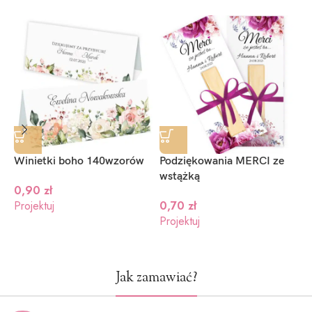
Ciemny
Ciemny
Jasno
niebieski
granat
zielony
(+1.2zł)
(+1.2zł)
(+1.2zł)
Winietki boho 140wzorów
Podziękowania MERCI ze
B
wstążką
s
0,90
zł
Projektuj
0,70
zł
Projektuj
P
Jak zamawiać?