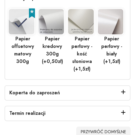
Papier
Papier
Papier
Papier
offsetowy
kredowy
perłowy -
perłowy -
matowy
300g
kość
biały
300g
(+0,50zł)
słoniowa
(+1,5zł)
(+1,5zł)
Koperta do zaproszeń
Termin realizacji
Bez
Biała
EKO
Biała
PRZYWRÓĆ DOMYŚLNE