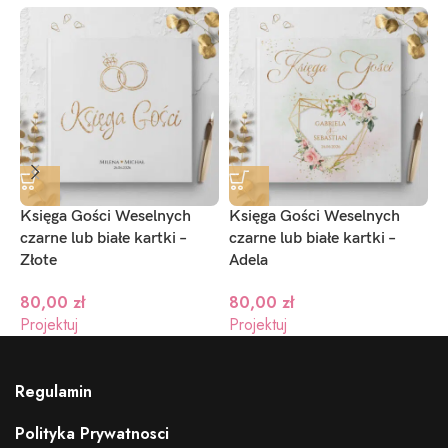
Księga Gości Weselnych
Księga Gości Weselnych
K
czarne lub białe kartki –
czarne lub białe kartki –
D
Złote
Adela
80,00
zł
80,00
zł
P
Projektuj
Projektuj
Regulamin
Polityka Prywatnosci