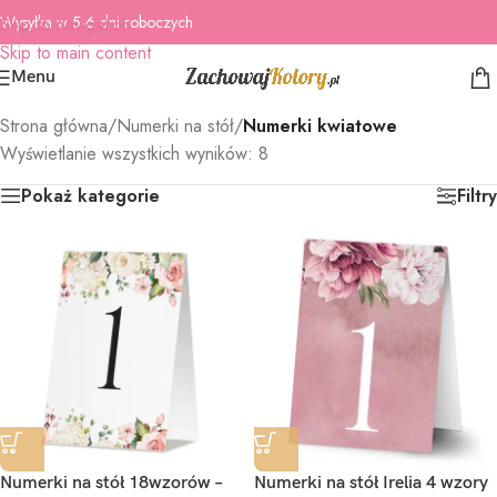
Wysyłka w 5-6 dni roboczych
Skip to navigation
Skip to main content
Menu
Strona główna
/
Numerki na stół
/
Numerki kwiatowe
Wyświetlanie wszystkich wyników: 8
Pokaż kategorie
Filtry
Numerki na stół 18wzorów –
Numerki na stół Irelia 4 wzory