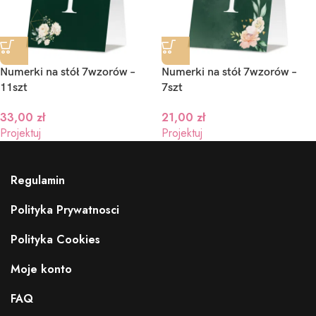
aproszenia ślubne Brama ze
Numerki na stół 7wzorów –
Numerki na stół 7wzorów –
Zaproszenia Ślubne – Sawa –
jęciem – Bianka
11szt
7szt
wzory
,10
33,00
zł
zł
21,00
2,00
zł
zł
ojektuj
Projektuj
Projektuj
Projektuj
Regulamin
Polityka Prywatnosci
Polityka Cookies
Moje konto
FAQ