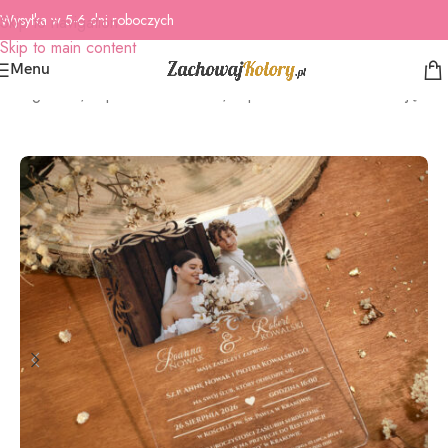
Wysyłka w 5-6 dni roboczych
Skip to navigation
Skip to main content
Menu
rona główna
/
Zaproszenia Ślubne
/
Zaproszenia ślubne ze zdjęciem