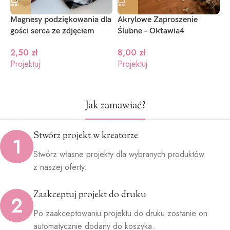
Magnesy podziękowania dla
Akrylowe Zaproszenie
P
gości serca ze zdjęciem
Ślubne – Oktawia4
R
p
2,50
zł
8,00
zł
Projektuj
Projektuj
P
Jak zamawiać?
Stwórz projekt w kreatorze
1
Stwórz własne projekty dla wybranych produktów
z naszej oferty.
Zaakceptuj projekt do druku
2
Po zaakceptowaniu projektu do druku zostanie on
automatycznie dodany do koszyka.