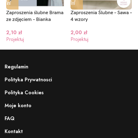
Zaproszenia ślubne Brama
Zaproszenia Ślubne – Sawa –
Z
ze zdjęciem – Bianka
4 wzory
1
2,10
zł
2,00
zł
Projektuj
Projektuj
P
Regulamin
Polityka Prywatnosci
Polityka Cookies
Moje konto
FAQ
Kontakt