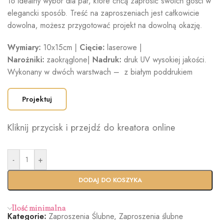
To idealny wybór dla par, które chcą zaprosić swoich gości w
elegancki sposób. Treść na zaproszeniach jest całkowicie
dowolna, możesz przygotować projekt na dowolną okazję.
Wymiary:
10x15cm |
Cięcie:
laserowe |
Narożniki:
zaokrąglone|
Nadruk:
druk UV wysokiej jakości.
Wykonany w dwóch warstwach – z białym poddrukiem
Projektuj
Kliknij przycisk i przejdź do kreatora online
-
+
DODAJ DO KOSZYKA
Ilość minimalna
Kategorie:
Zaproszenia Ślubne
,
Zaproszenia ślubne