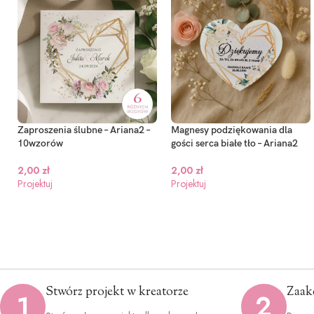
Zaproszenia ślubne – Ariana2 –
Magnesy podziękowania dla
10wzorów
gości serca białe tło – Ariana2
2,00
zł
2,00
zł
Projektuj
Projektuj
Stwórz projekt w kreatorze
Zaak
1
2