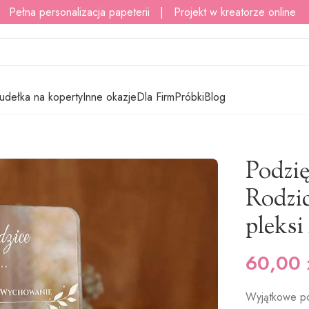
 Pełna personalizacja papeterii | Projekt w kreatorze online
udełka na koperty
Inne okazje
Dla Firm
Próbki
Blog
ze zdjęciem
/
Podziękowania dla Rodziców ze zdjęciem – pleksi A5
Podzi
Rodzic
pleksi
60,00
Wyjątkowe po