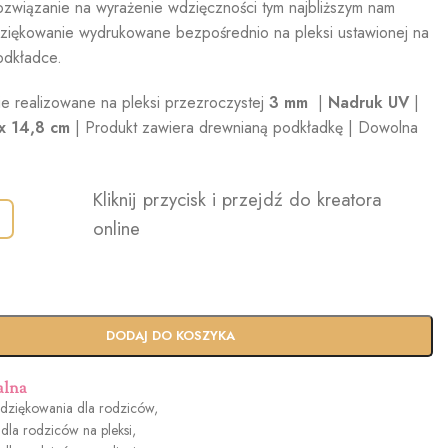
rozwiązanie na wyrażenie wdzięczności tym najbliższym nam
iękowanie wydrukowane bezpośrednio na pleksi ustawionej na
odkładce.
e realizowane na pleksi przezroczystej
3 mm
|
Nadruk UV
|
x 14,8 cm
| Produkt zawiera drewnianą podkładkę | Dowolna
Kliknij przycisk i przejdź do kreatora
online
DODAJ DO KOSZYKA
alna
dziękowania dla rodziców
,
dla rodziców na pleksi
,