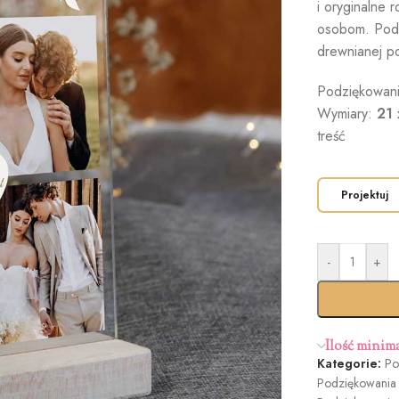
i oryginalne 
osobom. Podz
drewnianej p
Podziękowani
Wymiary:
21 
treść
Projektuj
-
+
Ilość minim
Kategorie:
Po
Podziękowania 