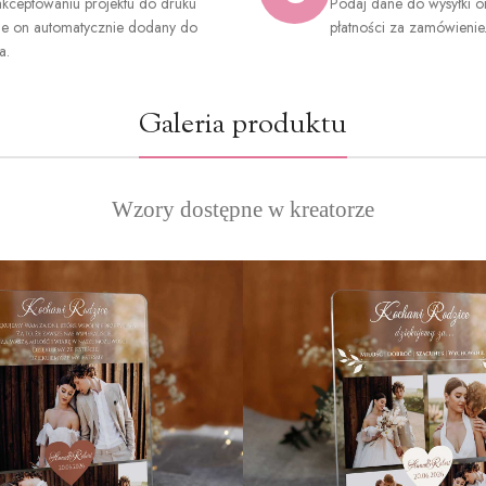
kceptowaniu projektu do druku
Podaj dane do wysyłki o
ie on automatycznie dodany do
płatności za zamówienie
a.
Galeria produktu
Wzory dostępne w kreatorze