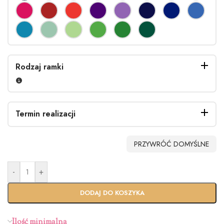
Rodzaj ramki
Termin realizacji
Złota
Jasna złota
Złota
Biała
PRZYWRÓĆ DOMYŚLNE
(okrągłe
(płaskie
(płaskie
(płaskie
ranty) R1
ranty) R2
ranty) R3
ranty) R4
-
+
Standardo
Usługa
wy termin
Ekspres
DODAJ DO KOSZYKA
(+100zł)
Ilość minimalna