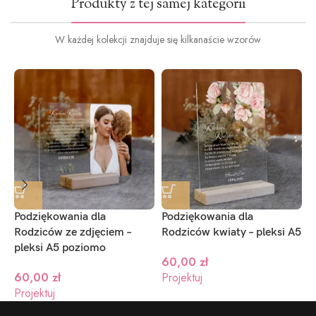
Produkty z tej samej kategorii
W każdej kolekcji znajduje się kilkanaście wzorów
Podziękowania dla
Podziękowania dla
P
Rodziców ze zdjęciem –
Rodziców kwiaty – pleksi A5
R
pleksi A5 poziomo
p
60,00
zł
60,00
zł
Projektuj
Projektuj
P