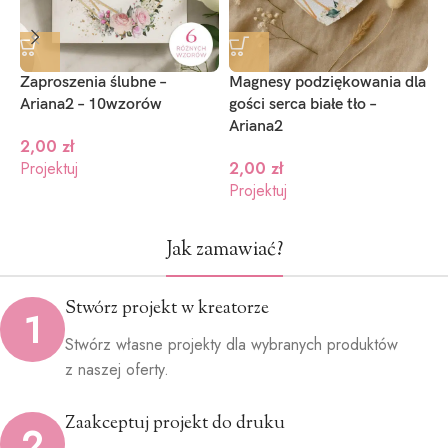
Zaproszenia ślubne –
Magnesy podziękowania dla
M
Ariana2 – 10wzorów
gości serca białe tło –
g
Ariana2
2,00
zł
Projektuj
2,00
zł
P
Projektuj
Jak zamawiać?
Stwórz projekt w kreatorze
1
Stwórz własne projekty dla wybranych produktów
z naszej oferty.
Zaakceptuj projekt do druku
2