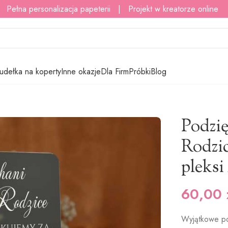
 Pełna personalizacja papeterii | Projekt w kreatorze online
udełka na koperty
Inne okazje
Dla Firm
Próbki
Blog
a pleksi
/
Podziękowania dla Rodziców kwiaty z tłem – pleksi A5
Podzi
Rodzic
pleksi
60,00
Wyjątkowe po