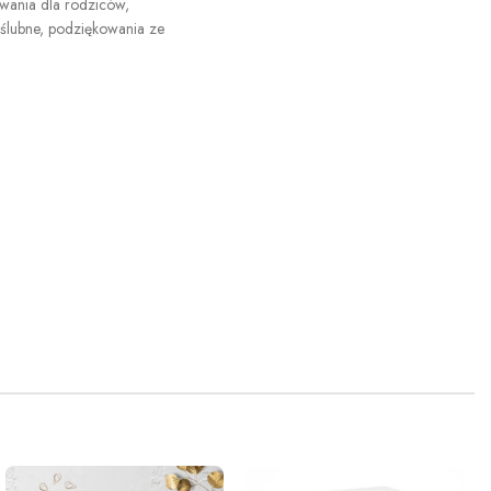
wania dla rodziców
,
ślubne
,
podziękowania ze