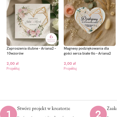
Zaproszenia ślubne – Ariana2 –
Magnesy podziękowania dla
10wzorów
gości serca białe tło – Ariana2
2,00
zł
2,00
zł
Projektuj
Projektuj
Stwórz projekt w kreatorze
Zaak
1
2