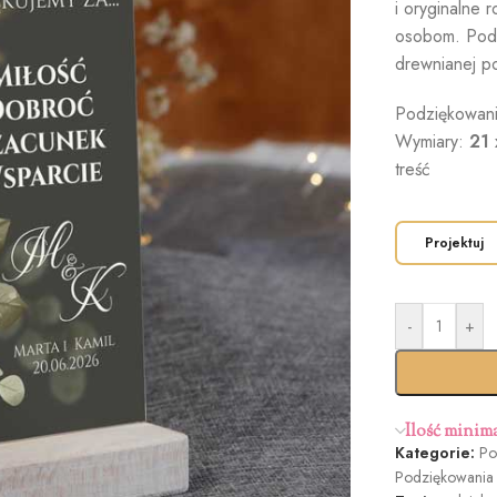
i oryginalne 
osobom. Podz
drewnianej p
Podziękowani
Wymiary:
21 
treść
Projektuj
-
+
Ilość minim
Kategorie:
Po
Podziękowania 