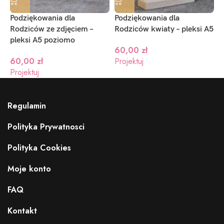
Podziękowania dla
Podziękowania dla
P
Rodziców ze zdjęciem –
Rodziców kwiaty – pleksi A5
R
pleksi A5 poziomo
p
60,00
zł
60,00
zł
Projektuj
Projektuj
P
Regulamin
Polityka Prywatnosci
Polityka Cookies
Moje konto
FAQ
Kontakt