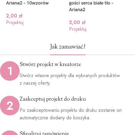
Ariana2 – 10wzorów
gości serca białe tło –
g
Ariana2
2,00
zł
Projektuj
2,00
zł
P
Projektuj
Jak zamawiać?
Stwórz projekt w kreatorze
1
Stwórz własne projekty dla wybranych produktów
z naszej oferty.
Zaakceptuj projekt do druku
2
Po zaakceptowaniu projektu do druku zostanie on
automatycznie dodany do koszyka.
Sfinalizuj zamówienie