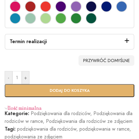
Termin realizacji
PRZYWRÓĆ DOMYŚLNE
-
+
Standardo
Usługa
wy termin
Ekspres
DODAJ DO KOSZYKA
(+100zł)
Ilość minimalna
Kategorie:
Podziękowania dla rodziców
,
Podziękowania dla
rodziców w ramce
,
Podziękowania dla rodziców ze zdjęciem
Tagi:
podziękowania dla rodziców
,
podziękowania w ramce
,
podziękowania ze zdjęciem