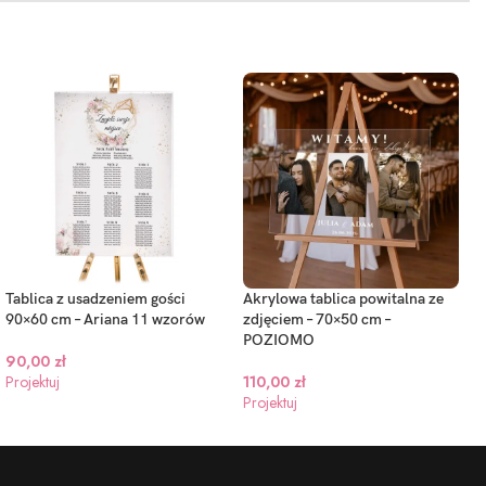
Tablica z usadzeniem gości
Akrylowa tablica powitalna ze
90×60 cm – Ariana 11 wzorów
zdjęciem – 70×50 cm –
POZIOMO
90,00
zł
Projektuj
110,00
zł
Projektuj