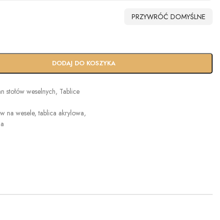
PRZYWRÓĆ DOMYŚLNE
DODAJ DO KOSZYKA
an stołów weselnych
,
Tablice
ów na wesele
,
tablica akrylowa
,
na