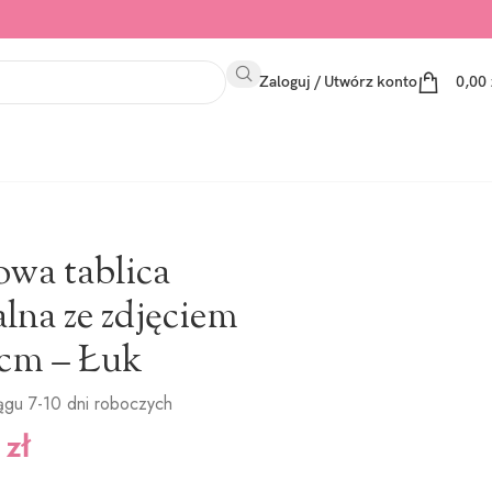
Zaloguj / Utwórz konto
0,00
owa tablica
lna ze zdjęciem
 cm – Łuk
ągu 7-10 dni roboczych
0
zł