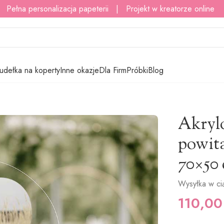
 Pełna personalizacja papeterii | Projekt w kreatorze online
udełka na koperty
Inne okazje
Dla Firm
Próbki
Blog
a powitalna ze zdjęciem 70×50 cm – Łuk
Akryl
powita
70×50
Wysyłka w ci
110,0