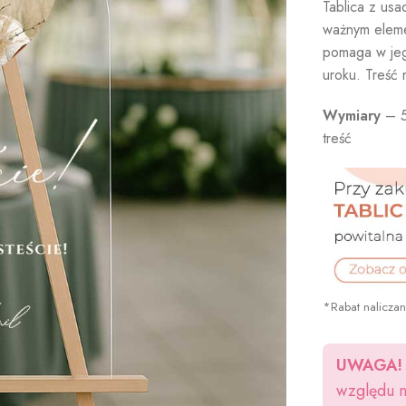
Tablica z usa
ważnym eleme
pomaga w jeg
uroku. Treść 
Wymiary
– 5
treść
*Rabat naliczan
UWAGA!
względu n