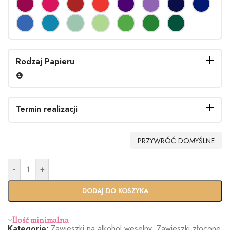
Rodzaj Papieru
Termin realizacji
PRZYWRÓĆ DOMYŚLNE
-
+
Standardo
Usługa
wy termin
Ekspres
DODAJ DO KOSZYKA
(+100zł)
Ilość minimalna
Kategorie:
Zawieszki na alkohol weselny
,
Zawieszki złocone