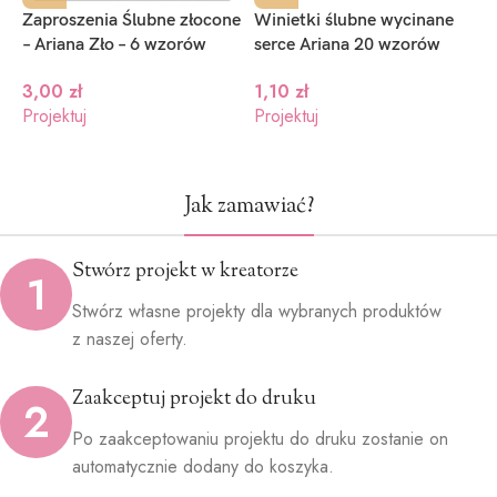
Zaproszenia Ślubne złocone
Winietki ślubne wycinane
M
– Ariana Zło – 6 wzorów
serce Ariana 20 wzorów
d
g
3,00
zł
1,10
zł
Projektuj
Projektuj
1
P
Jak zamawiać?
Stwórz projekt w kreatorze
1
Stwórz własne projekty dla wybranych produktów
z naszej oferty.
Zaakceptuj projekt do druku
2
Po zaakceptowaniu projektu do druku zostanie on
automatycznie dodany do koszyka.