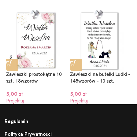
Zawieszki prostokątne 10
Zawieszki na butelki Ludki –
Z
szt. 18wzorów
145wzorów – 10 szt.
4
5,00
zł
5,00
zł
Projektuj
Projektuj
P
Regulamin
Polityka Prywatnosci