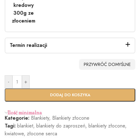
kredowy
300g ze
złoceniem
Termin realizacji
PRZYWRÓĆ DOMYŚLNE
-
+
Standardo
Usługa
wy termin
Ekspres
DODAJ DO KOSZYKA
(+100zł)
Ilość minimalna
Kategorie:
Blankiety
,
Blankiety złocone
Tagi:
blankiet
,
blankiety do zaproszeń
,
blankiety złocone
,
kwiatowe
,
złocone serca