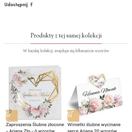
Udostępnij
Produkty z tej samej kolekcji
W każdej kolekcji znajduje się kilkanaście wzorów
Zaproszenia Ślubne złocone
Winietki ślubne wycinane
Z
– Ariana Zło – 6 wzorów
serce Ariana 20 wzorów
s