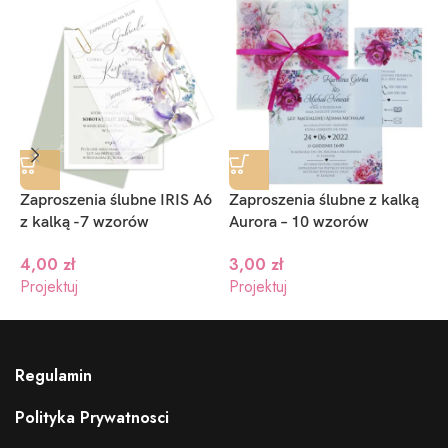
Zaproszenia ślubne IRIS A6
Zaproszenia ślubne z kalką
B
z kalką -7 wzorów
Aurora – 10 wzorów
s
4,00
zł
3,00
zł
Projektuj
Projektuj
P
Regulamin
Polityka Prywatnosci