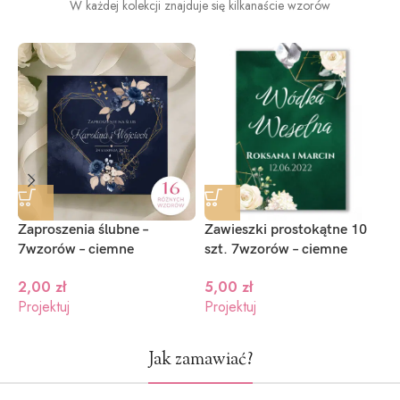
W każdej kolekcji znajduje się kilkanaście wzorów
Zaproszenia ślubne –
Zawieszki prostokątne 10
N
7wzorów – ciemne
szt. 7wzorów – ciemne
7
2,00
zł
5,00
zł
Projektuj
Projektuj
P
Jak zamawiać?