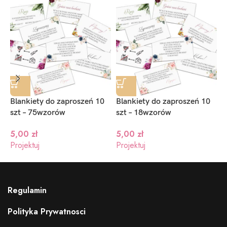
Blankiety do zaproszeń 10
Blankiety do zaproszeń 10
B
szt – 75wzorów
szt – 18wzorów
I
5,00
zł
5,00
zł
Projektuj
Projektuj
P
Regulamin
Polityka Prywatnosci