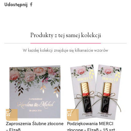
Udostępnij
Produkty z tej samej kolekcji
W każdej kolekcji znajduje się kilkanaście wzorów
Zaproszenia Ślubne złocone
Podziękowania MERCI
Z
– Elza8
złocone – Elza8 – 15 szt.
1