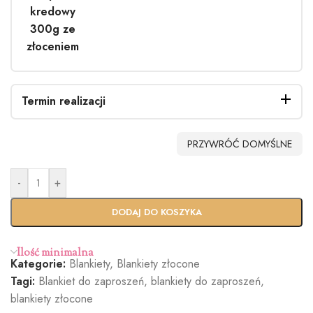
kredowy
300g ze
złoceniem
Termin realizacji
PRZYWRÓĆ DOMYŚLNE
-
+
Standardo
Usługa
wy termin
Ekspres
DODAJ DO KOSZYKA
(+100zł)
Ilość minimalna
Kategorie:
Blankiety
,
Blankiety złocone
Tagi:
Blankiet do zaproszeń
,
blankiety do zaproszeń
,
blankiety złocone