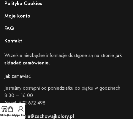
Polityka Cookies
Moje konto
FAQ
Kontakt
Wszelkie niezbędne informacje dostępne są na stronie
jak
składać zamówienie
.
Jak zamawiać
Jesteśmy dostępni od poniedziałku do piątku w godzinach
8:30 – 16:00
Nr tel. 572 672 498
Sklep
Koszyk
Moje konto
zamowienia@zachowajkolory.pl