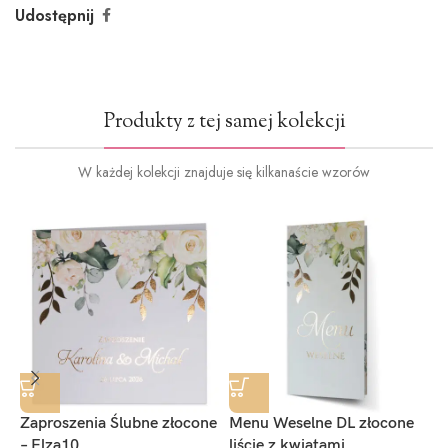
Udostępnij
Produkty z tej samej kolekcji
W każdej kolekcji znajduje się kilkanaście wzorów
Zaproszenia Ślubne złocone
Menu Weselne DL złocone
Z
– Elza10
liście z kwiatami
–