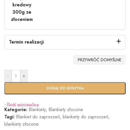
kredowy
300g ze
złoceniem
Termin realizacji
PRZYWRÓĆ DOMYŚLNE
-
+
Standardo
Usługa
wy termin
Ekspres
DODAJ DO KOSZYKA
(+100zł)
Ilość minimalna
Kategorie:
Blankiety
,
Blankiety złocone
Tagi:
Blankiet do zaproszeń
,
blankiety do zaproszeń
,
blankiety złocone