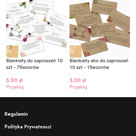
Blankiety do zaproszeń 10
Blankiety eko do zaproszeń
B
szt – 75wzorów
10 szt – 15wzorów
c
3
5,00
zł
5,00
zł
Projektuj
Projektuj
P
Regulamin
Polityka Prywatnosci