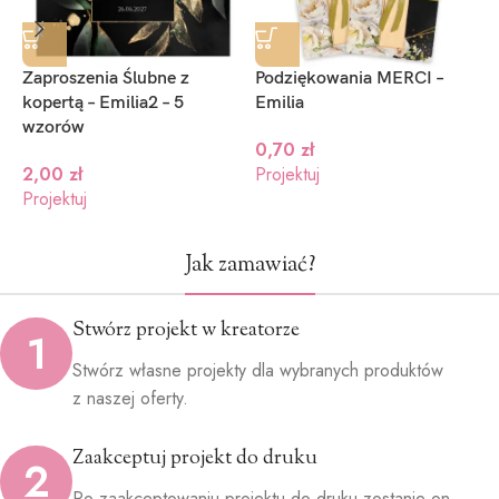
Zaproszenia Ślubne z
Podziękowania MERCI –
Z
kopertą – Emilia2 – 5
Emilia
k
wzorów
0,70
zł
2,00
zł
Projektuj
P
Projektuj
Jak zamawiać?
Stwórz projekt w kreatorze
1
Stwórz własne projekty dla wybranych produktów
z naszej oferty.
Zaakceptuj projekt do druku
2
Po zaakceptowaniu projektu do druku zostanie on