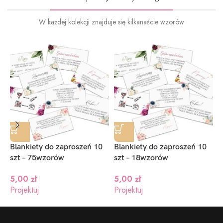
W każdej kolekcji znajduje się kilkanaście wzorów
Blankiety do zaproszeń 10
Blankiety do zaproszeń 10
B
szt – 75wzorów
szt – 18wzorów
I
5,00
zł
5,00
zł
Projektuj
Projektuj
P