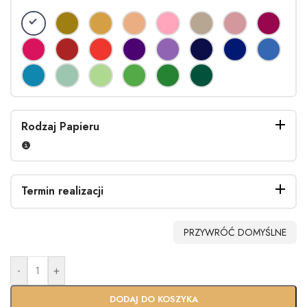
Rodzaj Papieru
Termin realizacji
PRZYWRÓĆ DOMYŚLNE
-
+
Standardo
Usługa
wy termin
Ekspres
DODAJ DO KOSZYKA