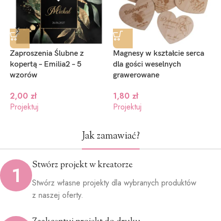
Zaproszenia Ślubne z
Magnesy w kształcie serca
Z
kopertą – Emilia2 – 5
dla gości weselnych
k
wzorów
grawerowane
2,00
zł
1,80
zł
P
Projektuj
Projektuj
Jak zamawiać?
Stwórz projekt w kreatorze
1
Stwórz własne projekty dla wybranych produktów
z naszej oferty.