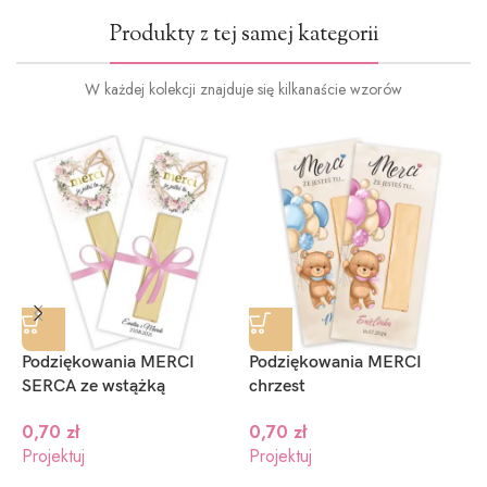
Produkty z tej samej kategorii
W każdej kolekcji znajduje się kilkanaście wzorów
Podziękowania MERCI
Podziękowania MERCI
P
SERCA ze wstążką
chrzest
I
0,70
zł
0,70
zł
Projektuj
Projektuj
P