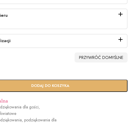
ieru
izacji
PRZYWRÓĆ DOMYŚLNE
dowy
Usługa Ekspres
DODAJ DO KOSZYKA
n
(+100zł)
alna
dziękowania dla gości
,
 kwiatowe
dziękowania
,
podziękowania dla