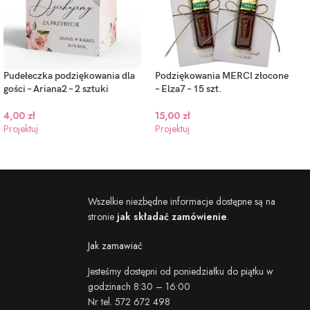
Pudełeczka podziękowania dla
Podziękowania MERCI złocone
gości – Ariana2 – 2 sztuki
– Elza7 – 15 szt.
4,00
zł
15,00
zł
Projektuj
Projektuj
Wszelkie niezbędne informacje dostępne są na
stronie
jak składać zamówienie
.
Jak zamawiać
Jesteśmy dostępni od poniedziałku do piątku w
godzinach 8:30 – 16:00
Nr tel. 572 672 498