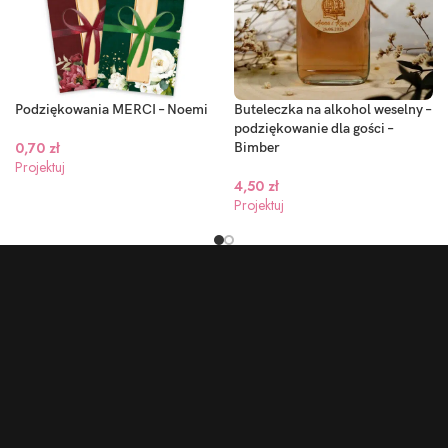
Podziękowania MERCI – Noemi
Buteleczka na alkohol weselny –
podziękowanie dla gości –
0,70
zł
Bimber
Projektuj
4,50
zł
Projektuj