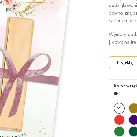
podziękowani
pewno znajdz
karteczki ot
Wymiary podz
| dowolna tre
Projektuj
Kolor wstąż