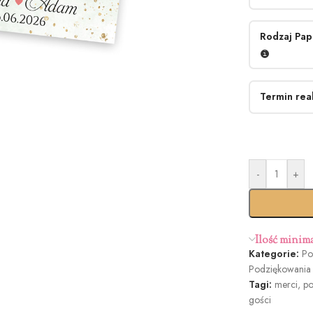
Rodzaj Pap
Termin real
-
+
Standar
termi
Ilość minim
Kategorie:
Po
Podziękowania
Tagi:
merci
,
po
gości