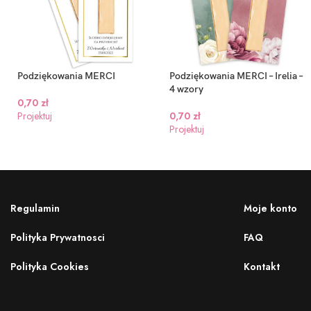
Podziękowania MERCI
Podziękowania MERCI – Irelia –
4 wzory
0,70
zł
Projektuj
0,70
zł
Projektuj
Regulamin
Moje konto
Polityka Prywatnosci
FAQ
Polityka Cookies
Kontakt