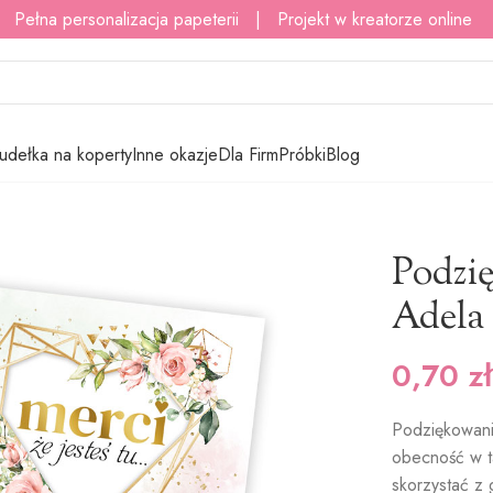
 Pełna personalizacja papeterii | Projekt w kreatorze online
udełka na koperty
Inne okazje
Dla Firm
Próbki
Blog
kowania MERCI – Adela
Podzi
Adela
0,70
zł
Podziękowani
obecność w t
skorzystać z