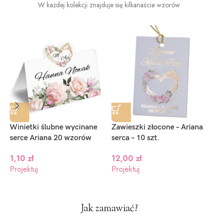
W każdej kolekcji znajduje się kilkanaście wzorów
Winietki ślubne wycinane
Zawieszki złocone – Ariana
M
serce Ariana 20 wzorów
serca – 10 szt.
s
1,10
zł
12,00
zł
Projektuj
Projektuj
P
Jak zamawiać?