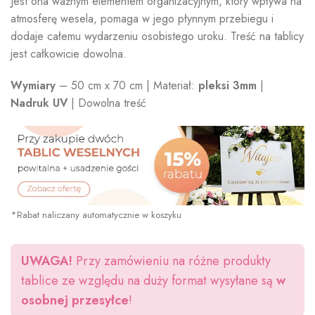
Jest ona ważnym elementem organizacyjnym, który wpływa na
atmosferę wesela, pomaga w jego płynnym przebiegu i
dodaje całemu wydarzeniu osobistego uroku. Treść na tablicy
jest całkowicie dowolna.
Wymiary
– 50 cm x 70 cm | Materiał:
pleksi 3mm
|
Nadruk UV
| Dowolna treść
*Rabat naliczany automatycznie w koszyku
UWAGA!
Przy zamówieniu na różne produkty
tablice ze względu na duży format wysyłane są
w
osobnej przesyłce
!