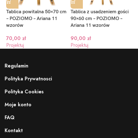
Tablica powitalna 50×70 cm
Tablica z usadzeniem gości
T
– POZIOMO – Ariana 11
90×60 cm – POZIOMO –
9
wzorów
Ariana 11 wzorów
70,00
zł
90,00
zł
P
Projektuj
Projektuj
Regulamin
Polityka Prywatnosci
Polityka Cookies
Moje konto
FAQ
Kontakt