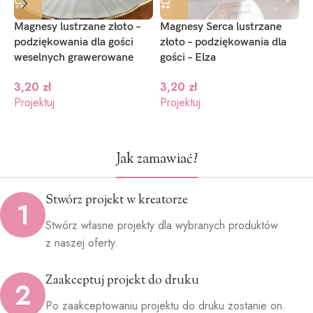
Magnesy lustrzane złoto –
Magnesy Serca lustrzane
M
podziękowania dla gości
złoto – podziękowania dla
g
weselnych grawerowane
gości – Elza
p
w
3,20
zł
3,20
zł
Projektuj
Projektuj
P
Jak zamawiać?
Stwórz projekt w kreatorze
1
Stwórz własne projekty dla wybranych produktów
z naszej oferty.
Zaakceptuj projekt do druku
2
Po zaakceptowaniu projektu do druku zostanie on