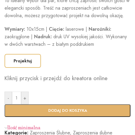
To idealny wybór dla par, które chcą zaprosić swoich gości w
elegancki sposób. Treść na zaproszeniach jest całkowicie
dowolna, możesz przygotować projekt na dowolną okazję.
Wymiary:
10x15cm |
Cięcie:
laserowe |
Narożniki:
zaokrąglone |
Nadruk:
druk UV wysokiej jakości. Wykonany
w dwóch warstwach – z białym poddrukiem
Projektuj
Kliknij przycisk i przejdź do kreatora online
-
+
DODAJ DO KOSZYKA
Ilość minimalna
Kategorie:
Zaproszenia Ślubne
,
Zaproszenia ślubne