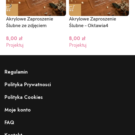
Akrylowe Zaproszenie
Akrylowe Zaproszenie
A
Ślubne ze zdjęciem
Ślubne – Oktawia4
Ś
8,00
zł
8,00
zł
Projektuj
Projektuj
P
Regulamin
Polityka Prywatnosci
Polityka Cookies
Moje konto
FAQ