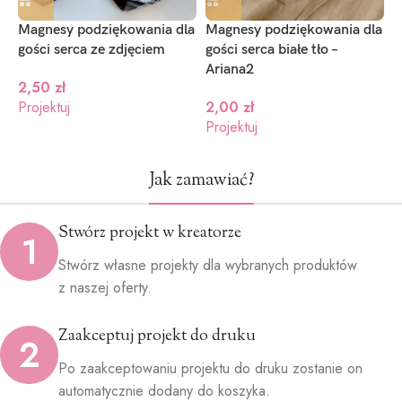
Magnesy podziękowania dla
Magnesy podziękowania dla
M
gości serca ze zdjęciem
gości serca białe tło –
g
Ariana2
2,50
zł
Projektuj
2,00
zł
P
Projektuj
Jak zamawiać?
Stwórz projekt w kreatorze
1
Stwórz własne projekty dla wybranych produktów
z naszej oferty.
Zaakceptuj projekt do druku
2
Po zaakceptowaniu projektu do druku zostanie on
automatycznie dodany do koszyka.