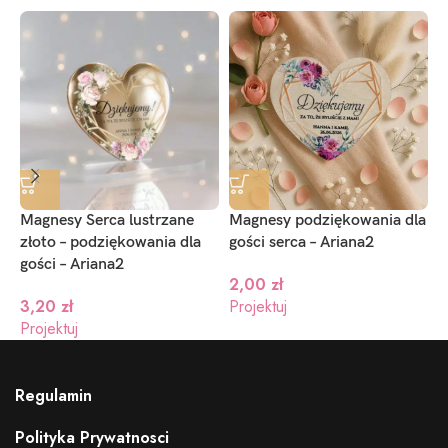
Magnesy Serca lustrzane
Magnesy podziękowania dla
M
złoto – podziękowania dla
gości serca – Ariana2
g
gości – Ariana2
J
2,00
zł
3,20
zł
Projektuj
Projektuj
P
Regulamin
Polityka Prywatnosci