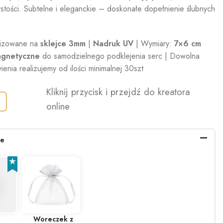
stości. Subtelne i eleganckie – doskonałe dopełnienie ślubnych
!
lizowane na
sklejce 3mm
|
Nadruk UV
| Wymiary:
7×6 cm
magnetyczne
do samodzielnego podklejenia serc | Dowolna
ienia realizujemy od ilości minimalnej 30szt
Kliknij przycisk i przejdź do kreatora
online
ie
Woreczek z