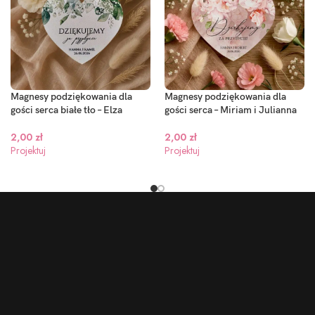
Magnesy podziękowania dla
Magnesy podziękowania dla
gości serca białe tło – Elza
gości serca – Miriam i Julianna
2,00
zł
2,00
zł
Projektuj
Projektuj