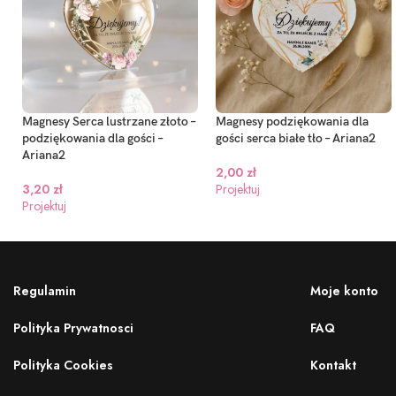
Magnesy Serca lustrzane złoto –
Magnesy podziękowania dla
podziękowania dla gości –
gości serca białe tło – Ariana2
Ariana2
2,00
zł
3,20
zł
Projektuj
Projektuj
Regulamin
Moje konto
Polityka Prywatnosci
FAQ
Polityka Cookies
Kontakt