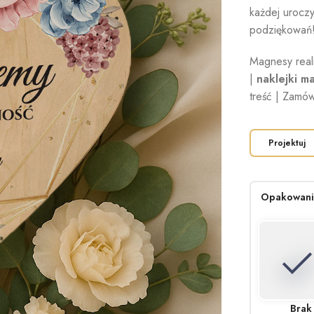
każdej uroczy
podziękowań
Magnesy rea
|
naklejki 
treść | Zamów
Projektuj
Opakowan
Brak