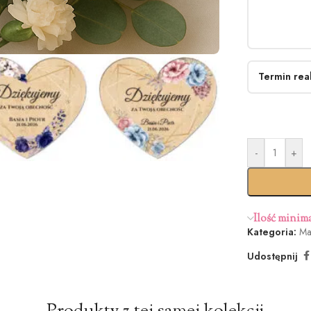
Termin real
-
+
Ilość minim
Kategoria:
Ma
Udostępnij