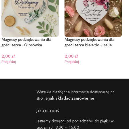
Magnesy podziękowania dla
Magnesy podziękowania dla
gości serca – Gipsówka
gości serca białe tło – Irelia
2,00
zł
2,00
zł
Projektuj
Projektuj
Wszelkie niezbędne informacje dostępne są na
stronie
jak składać zamówienie
.
Jak zamawiać
Jesteśmy dostępni od poniedziałku do piątku w
godzinach 8:30 – 16:00