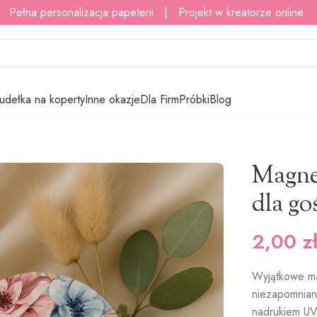
 Pełna personalizacja papeterii | Projekt w kreatorze online
udełka na koperty
Inne okazje
Dla Firm
Próbki
Blog
esy podziękowania dla gości serca – Adela
Magne
dla go
2,00
z
Wyjątkowe ma
niezapomnian
nadrukiem UV 