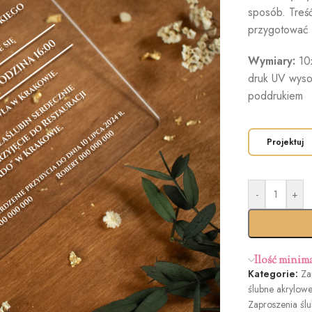
sposób. Treś
przygotować 
Wymiary:
10
druk UV wyso
poddrukiem
Projektuj
-
+
Ilość minim
Kategorie:
Za
ślubne akrylowe
Zaproszenia śl