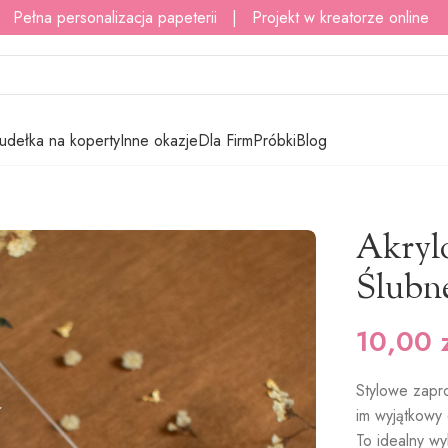
 Pełna personalizacja papeterii | Projekt w kreatorze online
udełka na koperty
Inne okazje
Dla Firm
Próbki
Blog
e Zaproszenie Ślubne Wiktoria – napisy
Akryl
Ślubne
10,00
Stylowe zapr
im wyjątkowy 
To idealny wy