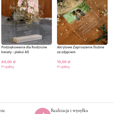
Podziękowania dla Rodziców
Akrylowe Zaproszenie Ślubne
kwiaty – pleksi A5
ze zdjęciem
60,00
zł
10,00
zł
Projektuj
Projektuj
nie
Realizacja i wysyłka