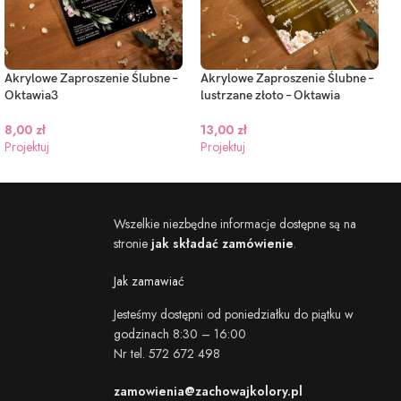
Akrylowe Zaproszenie Ślubne –
Akrylowe Zaproszenie Ślubne –
Oktawia3
lustrzane złoto – Oktawia
8,00
zł
13,00
zł
Projektuj
Projektuj
Wszelkie niezbędne informacje dostępne są na
stronie
jak składać zamówienie
.
Jak zamawiać
Jesteśmy dostępni od poniedziałku do piątku w
godzinach 8:30 – 16:00
Nr tel. 572 672 498
zamowienia@zachowajkolory.pl