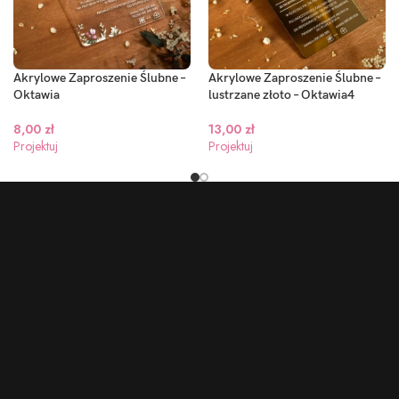
Akrylowe Zaproszenie Ślubne –
Akrylowe Zaproszenie Ślubne –
Oktawia
lustrzane złoto – Oktawia4
8,00
zł
13,00
zł
Projektuj
Projektuj