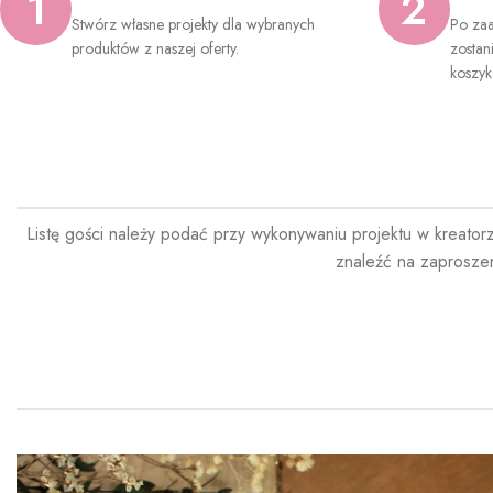
1
2
Stwórz własne projekty dla wybranych
Po zaa
produktów z naszej oferty.
zostan
koszyk
Listę gości należy podać przy wykonywaniu projektu w kreator
znaleźć na zaprosze