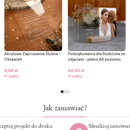
Akrylowe Zaproszenie Ślubne –
Podziękowania dla Rodziców ze
Oktawia4
zdjęciem – pleksi A5 poziomo
8,00
zł
60,00
zł
Projektuj
Projektuj
Jak zamawiać?
ceptuj projekt do druku
Sfinalizuj zamówie