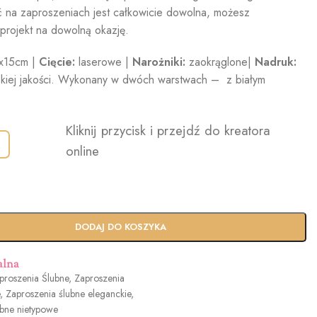
ć na zaproszeniach jest całkowicie dowolna, możesz
projekt na dowolną okazję.
x15cm |
Cięcie:
laserowe |
Narożniki:
zaokrąglone|
Nadruk:
kiej jakości. Wykonany w dwóch warstwach – z białym
Kliknij przycisk i przejdź do kreatora
online
DODAJ DO KOSZYKA
alna
proszenia Ślubne
,
Zaproszenia
,
Zaproszenia ślubne eleganckie
,
ubne nietypowe