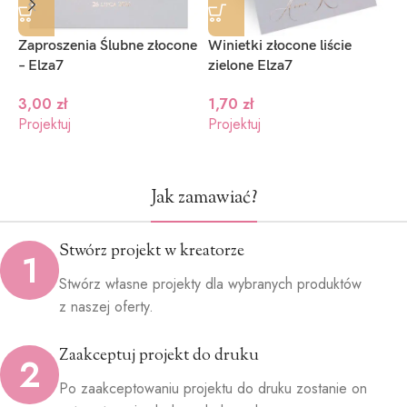
Zaproszenia Ślubne złocone
Winietki złocone liście
Z
– Elza7
zielone Elza7
1
3,00
zł
1,70
zł
1
Projektuj
Projektuj
P
Jak zamawiać?
Stwórz projekt w kreatorze
1
Stwórz własne projekty dla wybranych produktów
z naszej oferty.
Zaakceptuj projekt do druku
2
Po zaakceptowaniu projektu do druku zostanie on