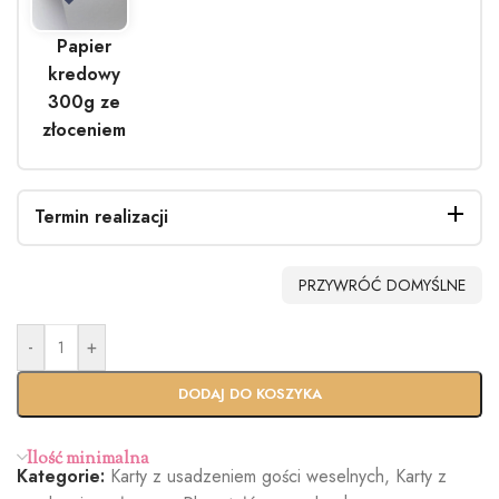
Papier
kredowy
300g ze
złoceniem
Termin realizacji
PRZYWRÓĆ DOMYŚLNE
-
+
Standardo
Usługa
wy termin
Ekspres
DODAJ DO KOSZYKA
(+100zł)
Ilość minimalna
Kategorie:
Karty z usadzeniem gości weselnych
,
Karty z