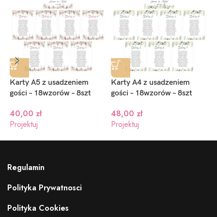
Karty A5 z usadzeniem
Karty A4 z usadzeniem
K
gości – 18wzorów – 8szt
gości – 18wzorów – 8szt
g
40,00
zł
48,00
zł
Projektuj
Projektuj
P
Regulamin
Polityka Prywatnosci
Polityka Cookies