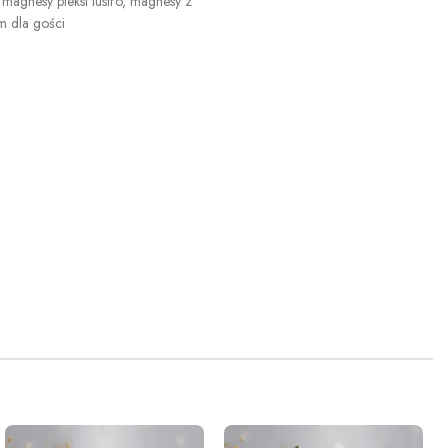
magnesy pleksi lustro
,
magnesy z
 dla gości