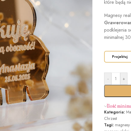
które będą n
Magnesy rea
Grawerowa
podklejenia s
minimalnej 30
Projektuj
-
+
Ilość minim
Kategoria:
Ma
Chrzest
Tagi:
magnesy 