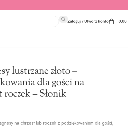
Zaloguj / Utwórz konto
0,00
st roczek – Słonik
y lustrzane złoto –
kowania dla gości na
t roczek – Słonik
gnesy na chrzest lub roczek z podziękowaniem dla gości,