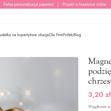
 Pełna personalizacja papeterii | Projekt w kreatorze online
udełka na koperty
Inne okazje
Dla Firm
Próbki
Blog
rzest
/
Magnesy lustrzane złoto – podziękowania dla gości na chrze
Magnes
podzię
chrzes
3,20
zł
Wyjątkowe ma