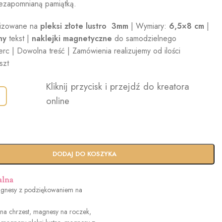
iezapomnianą pamiątką.
lizowane na
pleksi złote lustro 3mm
| Wymiary:
6,5×8 cm
|
ny
tekst |
naklejki magnetyczne
do samodzielnego
erc | Dowolna treść | Zamówienia realizujemy od ilości
szt
Kliknij przycisk i przejdź do kreatora
online
DODAJ DO KOSZYKA
alna
gnesy z podziękowaniem na
na chrzest
,
magnesy na roczek
,