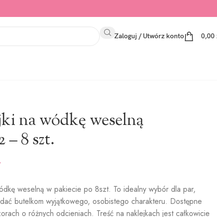
Zaloguj / Utwórz konto
0,00
jki na wódkę weselną
 – 8 szt.
ódkę weselną w pakiecie po 8szt. To idealny wybór dla par,
adać butelkom wyjątkowego, osobistego charakteru. Dostępne
orach o różnych odcieniach. Treść na naklejkach jest całkowicie