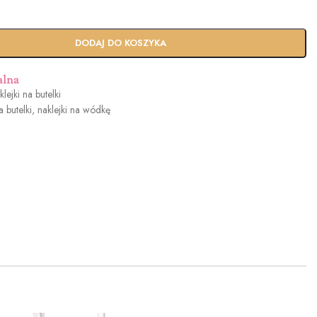
dowy
Usługa Ekspres
DODAJ DO KOSZYKA
n
(+100zł)
alna
lejki na butelki
a butelki
,
naklejki na wódkę