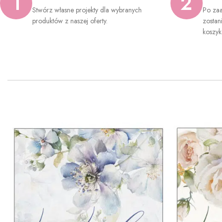
1
2
Stwórz własne projekty dla wybranych
Po zaa
produktów z naszej oferty.
zostan
koszyk