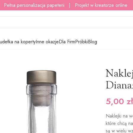
 Pełna personalizacja papeterii | Projekt w kreatorze online
udełka na koperty
Inne okazje
Dla Firm
Próbki
Blog
8 szt.
Nakle
Diana2
5,00
zł
Naklejki na w
które chcą n
są w wielu wz