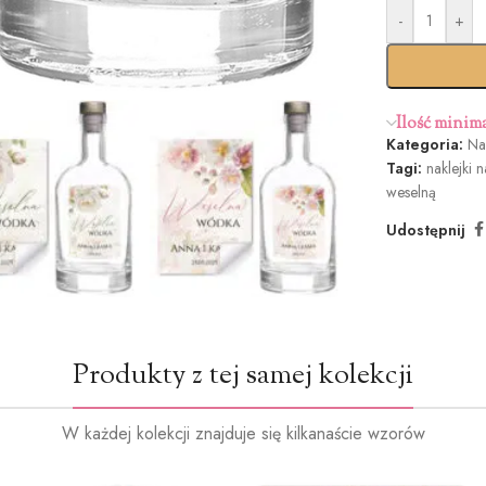
-
+
Standar
termi
Ilość minim
Kategoria:
Nak
Tagi:
naklejki n
weselną
Udostępnij
Produkty z tej samej kolekcji
W każdej kolekcji znajduje się kilkanaście wzorów