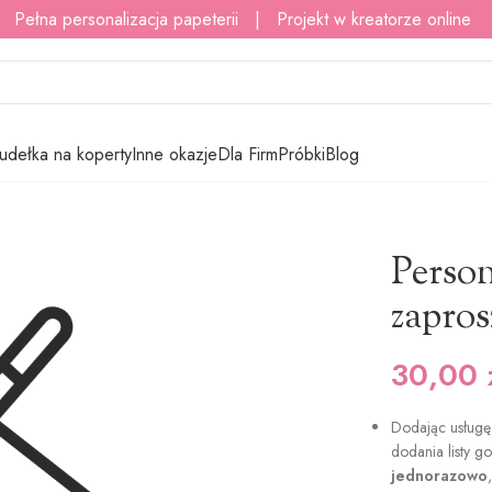
 Pełna personalizacja papeterii | Projekt w kreatorze online
udełka na koperty
Inne okazje
Dla Firm
Próbki
Blog
zeń
Person
zapros
30,00
Dodając usługę 
dodania listy g
jednorazowo