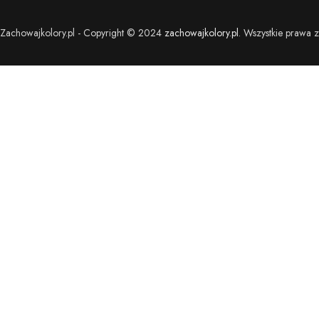
Zachowajkolory.pl - Copyright © 2024
zachowajkolory.pl
. Wszystkie prawa z