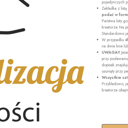
pojedynczych p
Zakładka z list
podać w form
Państwa listy go
kreatorze. Na 
Standardowo jes
W przypadku
d
na dwie linie lu
UWAGA!!
Jeże
przy podawaniu 
dopisek znajduje
usunięty przy pe
Wszystkie szt
Przykładowo, je
kreatorze obej