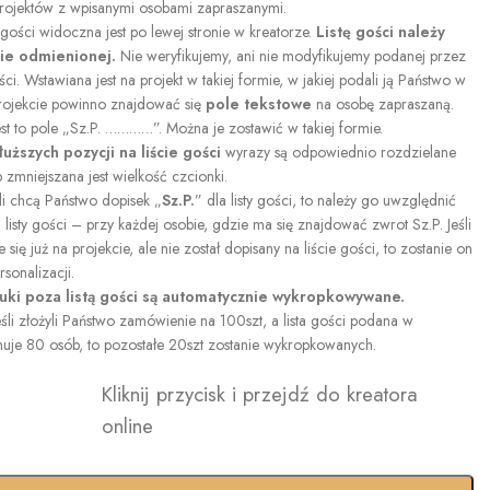
rojektów z wpisanymi osobami zapraszanymi.
ą gości widoczna jest po lewej stronie w kreatorze.
Listę gości należy
ie odmienionej.
Nie weryfikujemy, ani nie modyfikujemy podanej przez
ści. Wstawiana jest na projekt w takiej formie, w jakiej podali ją Państwo w
projekcie powinno znajdować się
pole tekstowe
na osobę zapraszaną.
t to pole „Sz.P. …………”. Można je zostawić w takiej formie.
łuższych pozycji na liście gości
wyrazy są odpowiednio rozdzielane
b zmniejszana jest wielkość czcionki.
li chcą Państwo dopisek „
Sz.P.
” dla listy gości, to należy go uwzględnić
listy gości – przy każdej osobie, gdzie ma się znajdować zwrot Sz.P. Jeśli
 się już na projekcie, ale nie został dopisany na liście gości, to zostanie on
rsonalizacji.
uki poza listą gości są automatycznie wykropkowywane.
śli złożyli Państwo zamówienie na 100szt, a lista gości podana w
muje 80 osób, to pozostałe 20szt zostanie wykropkowanych.
Kliknij przycisk i przejdź do kreatora
online