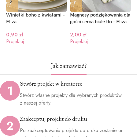
Winietki boho z kwiatami –
Magnesy podziękowania dla
N
Eliza
gości serca białe tło – Eliza
E
0,90
zł
2,00
zł
Projektuj
Projektuj
P
Jak zamawiać?
Stwórz projekt w kreatorze
1
Stwórz własne projekty dla wybranych produktów
z naszej oferty.
Zaakceptuj projekt do druku
2
Po zaakceptowaniu projektu do druku zostanie on