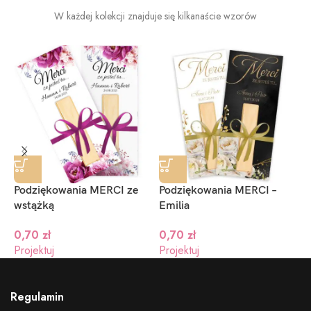
W każdej kolekcji znajduje się kilkanaście wzorów
Dostępne kolory wstążki
Podziękowania MERCI ze
Podziękowania MERCI –
P
wstążką
Emilia
c
0,70
zł
0,70
zł
Projektuj
Projektuj
P
Regulamin