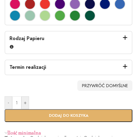
Rodzaj Papieru
Termin realizacji
PRZYWRÓĆ DOMYŚLNE
-
+
Standardo
Usługa
wy termin
Ekspres
DODAJ DO KOSZYKA
(+100zł)
Ilość minimalna