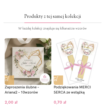
Produkty z tej samej kolekcji
W każdej kolekcji znajduje się kilkanaście wzorów
Zaproszenia ślubne –
Podziękowania MERCI
N
Ariana2 – 10wzorów
SERCA ze wstążką
8
2,00
zł
0,70
zł