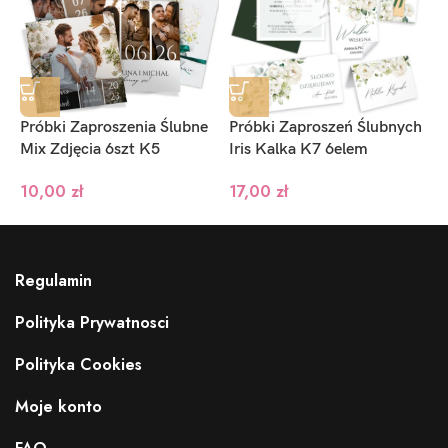
Próbki Zaproszenia Ślubne
Próbki Zaproszeń Ślubnych
P
Mix Zdjęcia 6szt K5
Iris Kalka K7 6elem
M
10,00
zł
17,00
zł
Regulamin
Polityka Prywatnosci
Polityka Cookies
Moje konto