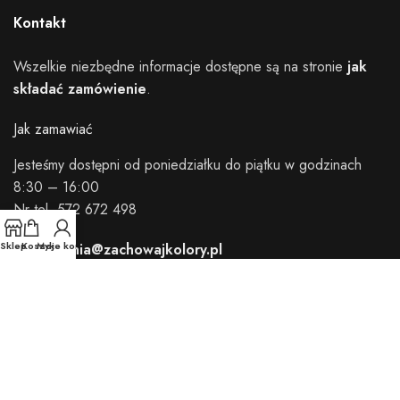
Kontakt
Wszelkie niezbędne informacje dostępne są na stronie
jak
składać zamówienie
.
Jak zamawiać
Jesteśmy dostępni od poniedziałku do piątku w godzinach
8:30 – 16:00
Nr tel. 572 672 498
Sklep
Koszyk
Moje konto
zamowienia@zachowajkolory.pl
Zachowajkolory.pl - Copyright © 2024
zachowajkolory.pl
.
Wszystkie prawa zastrzeżone.