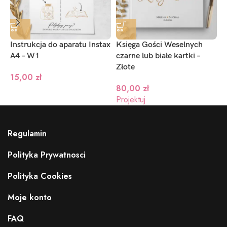
Instrukcja do aparatu Instax
Księga Gości Weselnych
K
A4 – W1
czarne lub białe kartki –
c
Złote
E
15,00
zł
80,00
zł
Projektuj
P
Regulamin
Polityka Prywatnosci
Polityka Cookies
Moje konto
FAQ