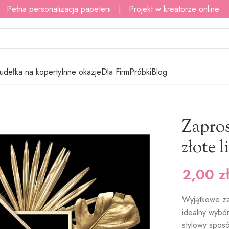
 Pełna personalizacja papeterii | Projekt w kreatorze online
udełka na koperty
Inne okazje
Dla Firm
Próbki
Blog
inowe – złote liście
Zapro
złote l
2,00
z
Wyjątkowe za
idealny wybór
stylowy sposó