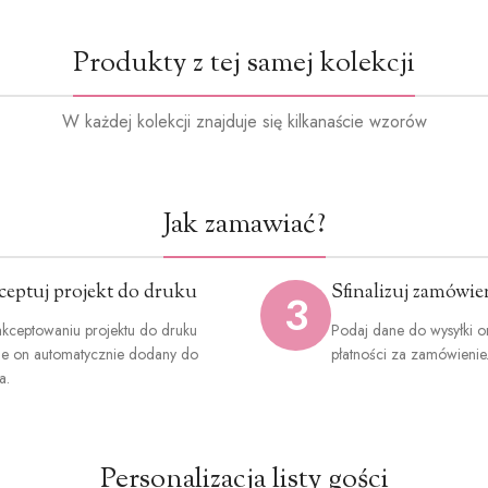
Produkty z tej samej kolekcji
Ciemna z
W każdej kolekcji znajduje się kilkanaście wzorów
(+1.2zł
Jak zamawiać?
ceptuj projekt do druku
Sfinalizuj zamówie
3
Ciemn
niebieski (
kceptowaniu projektu do druku
Podaj dane do wysyłki o
ie on automatycznie dodany do
płatności za zamówienie
a.
Personalizacja listy gości