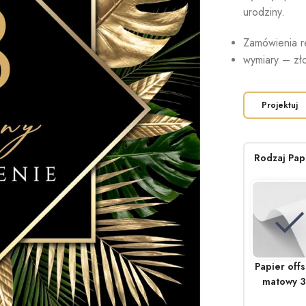
urodziny.
Zamówienia r
wymiary – zł
Projektuj
Rodzaj Pap
Papier off
matowy 