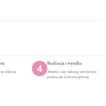
ieleń
Burgund (+1.2zł)
Oliwkowa zieleń
Miętowy (+1.2zł)
)
(+1.2zł)
nie
Realizacja i wysyłka
4
y
Ciemny granat
Jasno zielony
+1.2zł)
(+1.2zł)
(+1.2zł)
raz dokonaj
Aktualny czas realizacji zamówienia
.
podany jest na stronie głównej.