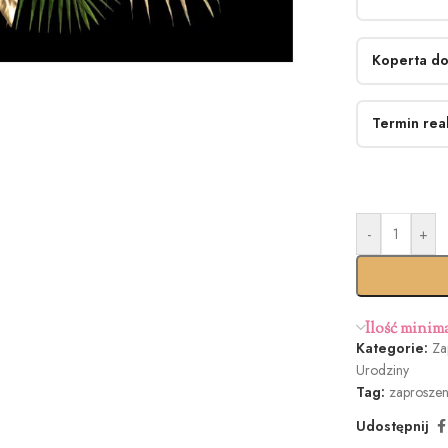
Koperta do
Termin real
Bez kop
-
+
Standar
termi
Ilość minim
Kategorie:
Za
Urodziny
Butelk
Tag:
zaproszen
Zieleń (+1
Udostępnij