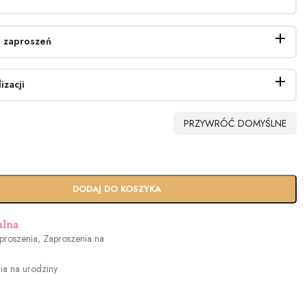
 zaproszeń
izacji
PRZYWRÓĆ DOMYŚLNE
erty
Biała (+0,40zł)
EKO (+0.90zł)
Biała perłowa
(+1.40zł)
dowy
Usługa Ekspres
DODAJ DO KOSZYKA
n
(+100zł)
alna
proszenia
,
Zaproszenia na
owa
Jasny róż (+1.2zł)
Brudny róż
Cielisty (+1.2zł)
ia na urodziny
.2zł)
(+1.2zł)