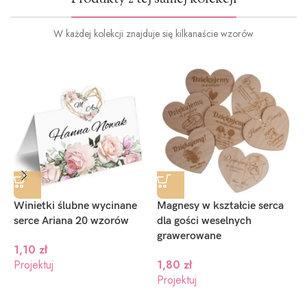
W każdej kolekcji znajduje się kilkanaście wzorów
Winietki ślubne wycinane
Magnesy w kształcie serca
Z
serce Ariana 20 wzorów
dla gości weselnych
w
grawerowane
1,10
zł
Projektuj
1,80
zł
P
Projektuj