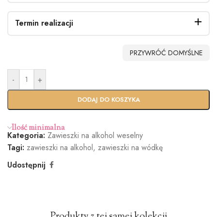
Termin realizacji
PRZYWRÓĆ DOMYŚLNE
-
+
Standardo
Usługa
wy termin
Ekspres
DODAJ DO KOSZYKA
(+100zł)
Ilość minimalna
Kategoria:
Zawieszki na alkohol weselny
Tagi:
zawieszki na alkohol
,
zawieszki na wódkę
Udostępnij
Produkty z tej samej kolekcji