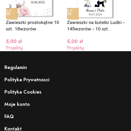
Zawieszki prostokątne 10
Zawieszki na butelki Ludki –
Z
szt. 18wzorów
145wzorów – 10 szt.
2
5,00
zł
5,00
zł
1
Projektuj
Projektuj
P
Regulamin
Wstążki do wyboru
Polityka Prywatnosci
Polityka Cookies
Moje konto
FAQ
Kontakt