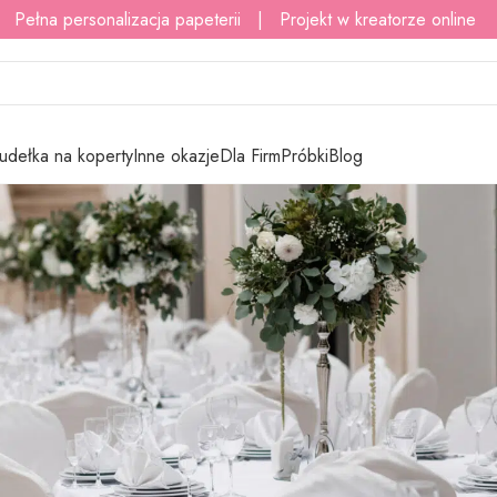
 Pełna personalizacja papeterii | Projekt w kreatorze online
udełka na koperty
Inne okazje
Dla Firm
Próbki
Blog