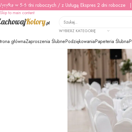
ysyłka w 5-6 dni roboczych / z Usługą Ekspres 2 dni robocze |
Skip to navigation
Skip to main content
WYBIERZ KATEGORIĘ
trona główna
Zaproszenia Ślubne
Podziękowania
Papeteria Ślubna
P