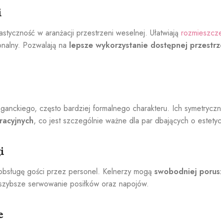
i
astyczność w aranżacji przestrzeni weselnej. Ułatwiają
rozmieszcze
jonalny. Pozwalają na
lepsze wykorzystanie dostępnej przestrz
ganckiego, często bardziej formalnego charakteru. Ich symetryczn
racyjnych
, co jest szczególnie ważne dla par dbających o estety
i
ż obsługę gości przez personel. Kelnerzy mogą
swobodniej porusz
i szybsze serwowanie posiłków oraz napojów.
e