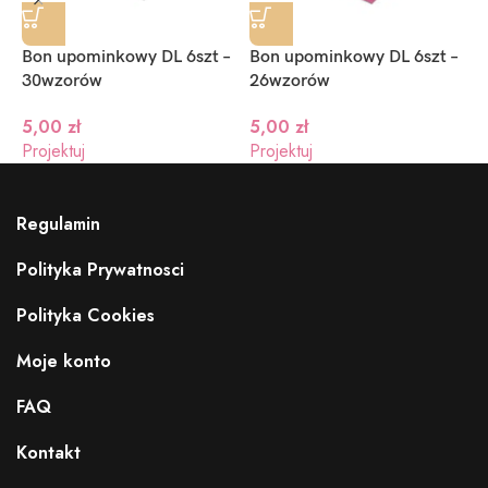
Bon upominkowy DL 6szt –
Bon upominkowy DL 6szt –
B
30wzorów
26wzorów
2
5,00
zł
5,00
zł
Projektuj
Projektuj
P
Regulamin
Polityka Prywatnosci
Polityka Cookies
Moje konto
FAQ
Kontakt