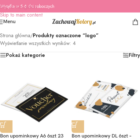
Wysyłka w 5-6 dni roboczych
Skip to navigation
Skip to main content
Menu
Strona główna
/
Produkty oznaczone “logo”
Wyświetlanie wszystkich wyników: 4
Pokaż kategorie
Filtry
Bon upominkowy A6 6szt 23
Bon upominkowy DL 6szt –