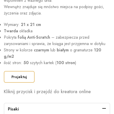
wspomnień z ważnego dnia.
Wewnątrz znajduje się mnóstwo miejsca na podpisy gości,
życzenia oraz zdjęcia.
Wymiary:
21 x 21 cm
Twarda
okładka
Pokryta
folią Anti-Scratch
– zabezpiecza przed
zarysowaniami i sprawia, że księga jest przyjemna w dotyku
Strony w kolorze
czarnym
lub
białym
o gramaturze
120
g/m2
ilość stron:
50
szytych kartek (
100 stron
)
Projektuj
Kliknij przycisk i przejdź do kreatora online
Pisaki