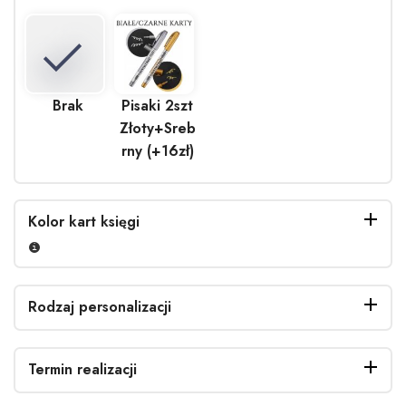
Brak
Pisaki 2szt
Złoty+Sreb
rny (+16zł)
Kolor kart księgi
Rodzaj personalizacji
Biały
Czarny
Termin realizacji
(+5.00zł)