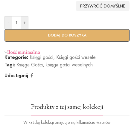
PRZYWRÓĆ DOMYŚLNE
-
+
Standardo
Usługa
wy termin
Ekspres
DODAJ DO KOSZYKA
(+100zł)
Ilość minimalna
Kategorie:
Księgi gości
,
Księgi gości wesele
Tagi:
Księga Gości
,
księga gości weselnych
Udostępnij
Produkty z tej samej kolekcji
W każdej kolekcji znajduje się kilkanaście wzorów