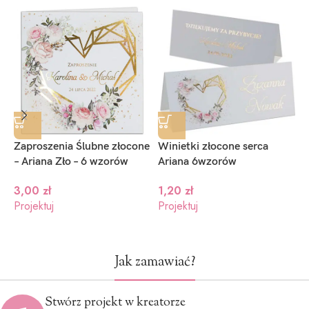
Zaproszenia Ślubne złocone
Winietki złocone serca
W
– Ariana Zło – 6 wzorów
Ariana 6wzorów
s
3,00
zł
1,20
zł
1
Projektuj
Projektuj
P
Jak zamawiać?
Stwórz projekt w kreatorze