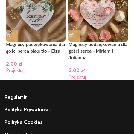
Magnesy podziękowania dla
Magnesy podziękowania dla
M
gości serca białe tło – Elza
gości serca – Miriam i
z
Julianna
g
2,00
zł
Projektuj
2,00
zł
Projektuj
P
Regulamin
Polityka Prywatnosci
Polityka Cookies