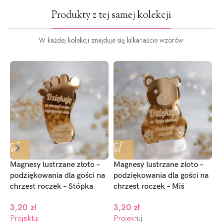
Produkty z tej samej kolekcji
W każdej kolekcji znajduje się kilkanaście wzorów
Magnesy lustrzane złoto –
Magnesy lustrzane złoto –
M
podziękowania dla gości na
podziękowania dla gości na
p
chrzest roczek – Stópka
chrzest roczek – Miś
c
3,20
zł
3,20
zł
Projektuj
Projektuj
P