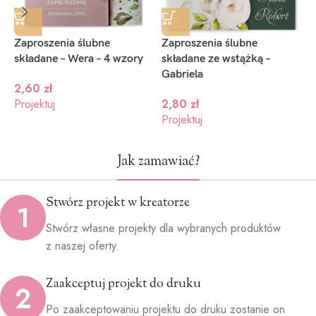
Zaproszenia ślubne
Zaproszenia ślubne
Z
składane – Wera – 4 wzory
składane ze wstążką –
w
Gabriela
2,60
zł
Projektuj
2,80
zł
P
Projektuj
Jak zamawiać?
Stwórz projekt w kreatorze
1
Stwórz własne projekty dla wybranych produktów
z naszej oferty.
Zaakceptuj projekt do druku
2
Po zaakceptowaniu projektu do druku zostanie on