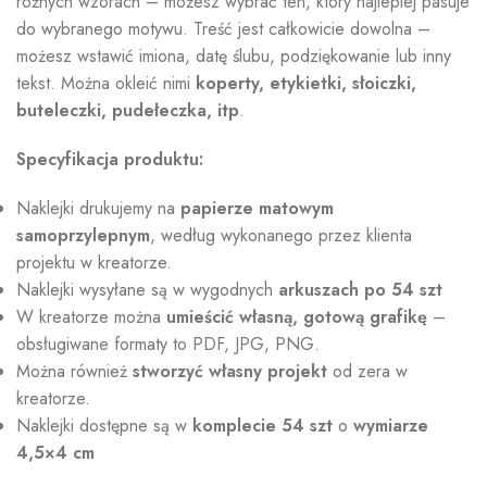
różnych wzorach – możesz wybrać ten, który najlepiej pasuje
do wybranego motywu. Treść jest całkowicie dowolna –
możesz wstawić imiona, datę ślubu, podziękowanie lub inny
tekst. Można okleić nimi
koperty,
etykietki, słoiczki,
buteleczki, pudełeczka, itp
.
Specyfikacja produktu:
Naklejki drukujemy na
papierze matowym
samoprzylepnym
, według wykonanego przez klienta
projektu w kreatorze.
Naklejki wysyłane są w wygodnych
arkuszach po 54 szt
W kreatorze można
umieścić własną, gotową grafikę
–
obsługiwane formaty to PDF, JPG, PNG.
Można również
stworzyć własny projekt
od zera w
kreatorze.
Naklejki dostępne są w
komplecie 54 szt
o
wymiarze
4,5×4 cm