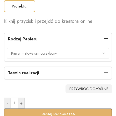
Projektuj
Kliknij przycisk i przejdź do kreatora online
Rodzaj Papieru
Termin realizacji
PRZYWRÓĆ DOMYŚLNE
-
+
Standardo
Usługa
wy termin
Ekspres
DODAJ DO KOSZYKA