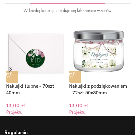
W każdej kolekcji znajduje się kilkanaście wzorów
Naklejki ślubne – 70szt
Naklejki z podziękowaniem
N
40mm
– 72szt 50x30mm
S
13,00
zł
13,00
zł
1
Projektuj
Projektuj
P
Regulamin