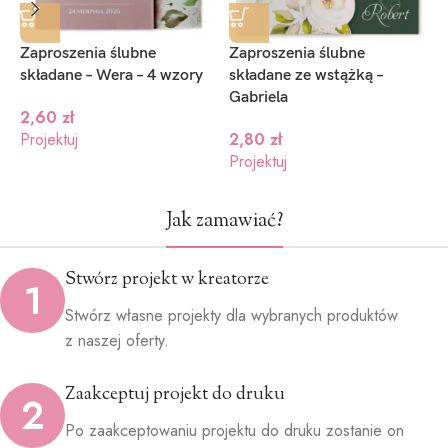
Zaproszenia ślubne
Zaproszenia ślubne
Z
składane – Wera – 4 wzory
składane ze wstążką –
w
Gabriela
2,60
zł
Projektuj
2,80
zł
P
Projektuj
Jak zamawiać?
Stwórz projekt w kreatorze
1
Stwórz własne projekty dla wybranych produktów
z naszej oferty.
Zaakceptuj projekt do druku
2
Po zaakceptowaniu projektu do druku zostanie on