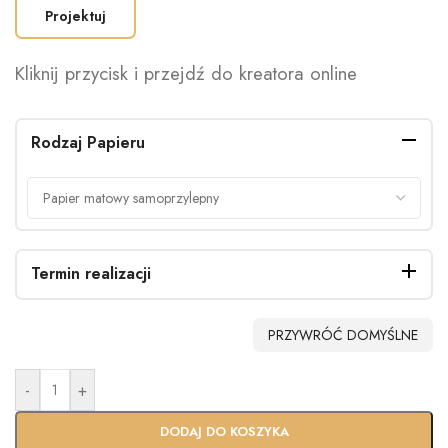
Projektuj
Kliknij przycisk i przejdź do kreatora online
Rodzaj Papieru
Termin realizacji
PRZYWRÓĆ DOMYŚLNE
-
+
Standardo
Usługa
wy termin
Ekspres
DODAJ DO KOSZYKA