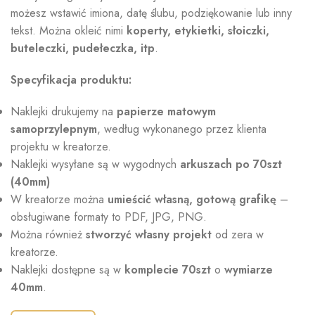
możesz wstawić imiona, datę ślubu, podziękowanie lub inny
tekst. Można okleić nimi
koperty,
etykietki, słoiczki,
buteleczki, pudełeczka, itp
.
Specyfikacja produktu:
Naklejki drukujemy na
papierze matowym
samoprzylepnym
, według wykonanego przez klienta
projektu w kreatorze.
Naklejki wysyłane są w wygodnych
arkuszach po 70szt
(40mm)
W kreatorze można
umieścić własną, gotową grafikę
–
obsługiwane formaty to PDF, JPG, PNG.
Można również
stworzyć własny projekt
od zera w
kreatorze.
Naklejki dostępne są w
komplecie 70szt
o
wymiarze
40mm
.