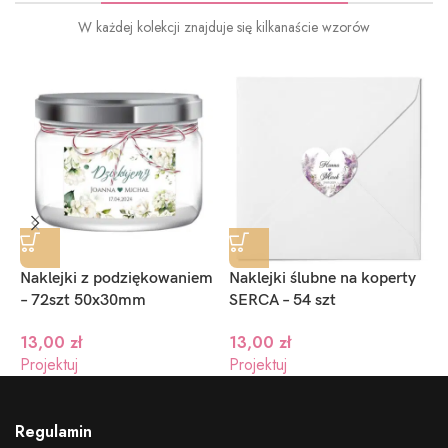
W każdej kolekcji znajduje się kilkanaście wzorów
Naklejki z podziękowaniem
Naklejki ślubne na koperty
N
– 72szt 50x30mm
SERCA – 54 szt
S
13,00
zł
13,00
zł
1
Projektuj
Projektuj
P
Regulamin