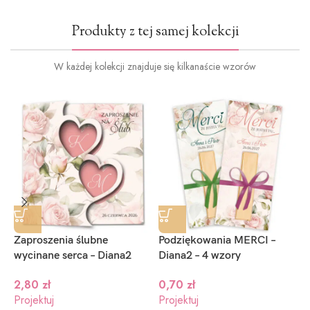
Produkty z tej samej kolekcji
W każdej kolekcji znajduje się kilkanaście wzorów
Zaproszenia ślubne
Podziękowania MERCI –
Z
wycinane serca – Diana2
Diana2 – 4 wzory
s
2,80
zł
0,70
zł
Projektuj
Projektuj
P