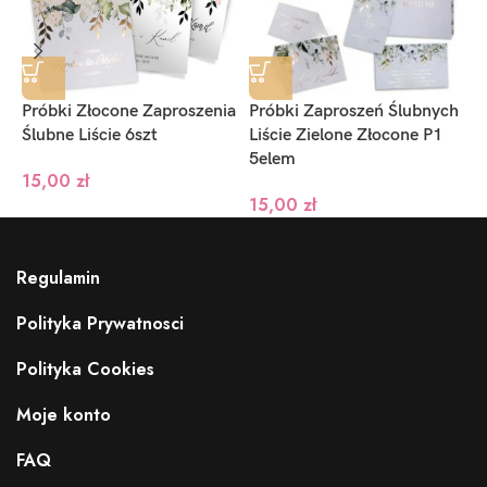
Próbki Złocone Zaproszenia
Próbki Zaproszeń Ślubnych
P
Ślubne Liście 6szt
Liście Zielone Złocone P1
M
5elem
15,00
zł
15,00
zł
Regulamin
Polityka Prywatnosci
Polityka Cookies
Moje konto
FAQ