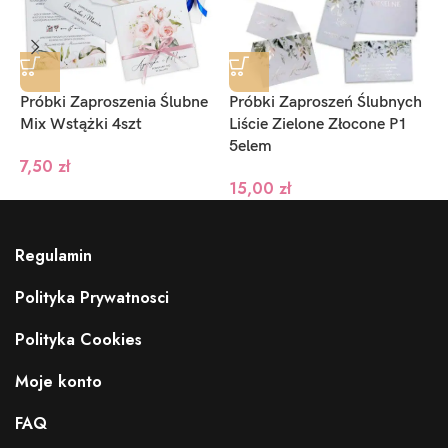
Próbki Zaproszenia Ślubne
Próbki Zaproszeń Ślubnych
P
Mix Wstążki 4szt
Liście Zielone Złocone P1
I
5elem
7,50
zł
1
15,00
zł
Regulamin
Polityka Prywatnosci
Polityka Cookies
Moje konto
FAQ