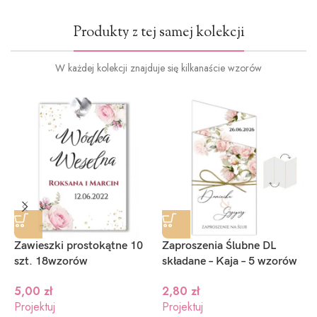
Produkty z tej samej kolekcji
W każdej kolekcji znajduje się kilkanaście wzorów
Zawieszki prostokątne 10
Zaproszenia Ślubne DL
M
szt. 18wzorów
składane – Kaja – 5 wzorów
1
5,00
zł
2,80
zł
Projektuj
Projektuj
P