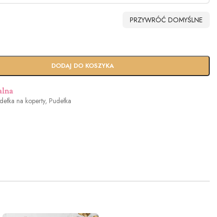
PRZYWRÓĆ DOMYŚLNE
dowy
Usługa Ekspres
DODAJ DO KOSZYKA
n
(+100zł)
alna
dełka na koperty
,
Pudełka