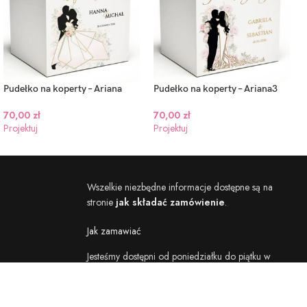
Pudełko na koperty – Ariana
Pudełko na koperty – Ariana3
70,00
zł
70,00
zł
Projektuj
Projektuj
Wszelkie niezbędne informacje dostępne są na
stronie
jak składać zamówienie
.
Jak zamawiać
Jesteśmy dostępni od poniedziałku do piątku w
godzinach 8:30 – 16:00
Nr tel. 572 672 498