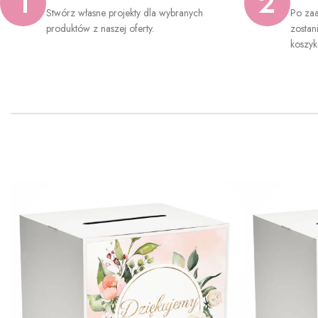
1
2
Stwórz własne projekty dla wybranych
Po zaa
produktów z naszej oferty.
zostan
koszyk