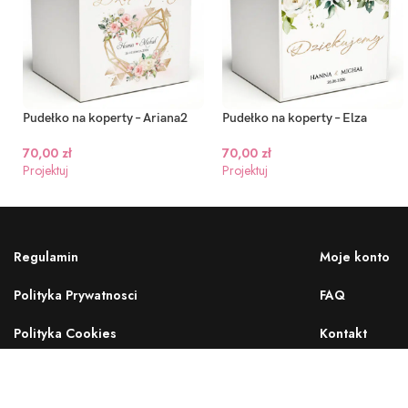
Pudełko na koperty – Ariana2
Pudełko na koperty – Elza
70,00
zł
70,00
zł
Projektuj
Projektuj
Regulamin
Moje konto
Polityka Prywatnosci
FAQ
Polityka Cookies
Kontakt