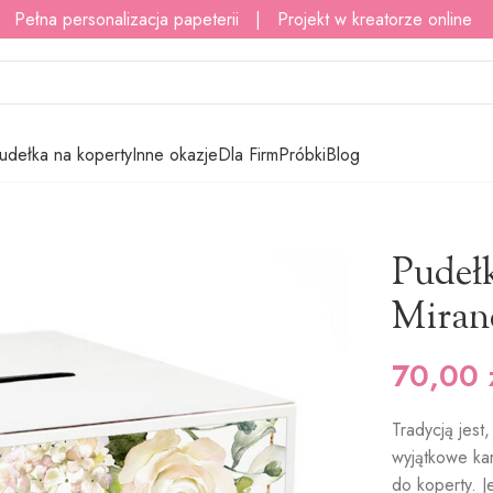
 Pełna personalizacja papeterii | Projekt w kreatorze online
udełka na koperty
Inne okazje
Dla Firm
Próbki
Blog
y – Miranda
Pudełk
Miran
70,00
Tradycją jest
wyjątkowe kar
do koperty. J