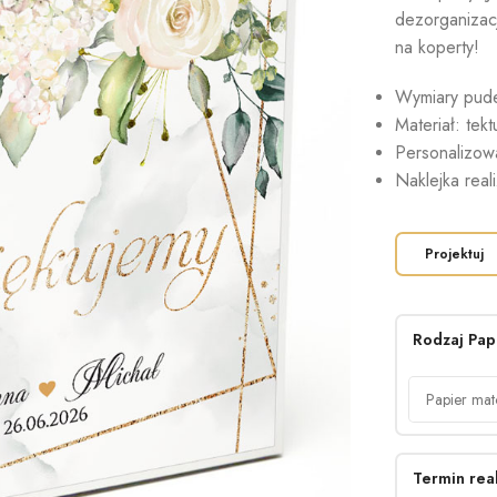
dezorganizacj
na koperty!
Wymiary pude
Materiał: tek
Personalizowa
Naklejka rea
Projektuj
Rodzaj Pap
Termin real