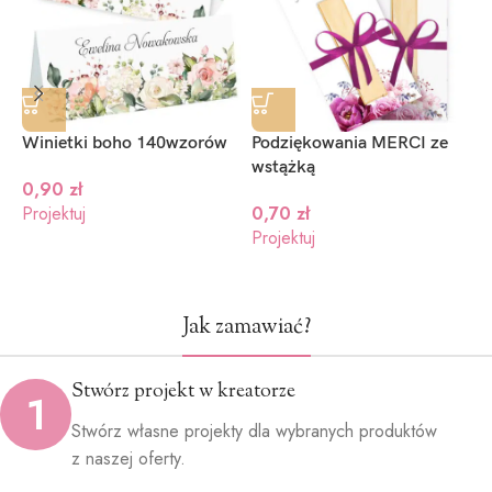
niebieski
granat
zielony
(+1.2zł)
(+1.2zł)
(+1.2zł)
Winietki boho 140wzorów
Podziękowania MERCI ze
N
wstążką
w
0,90
zł
Projektuj
0,70
zł
Projektuj
P
Jak zamawiać?
Stwórz projekt w kreatorze
1
Stwórz własne projekty dla wybranych produktów
z naszej oferty.