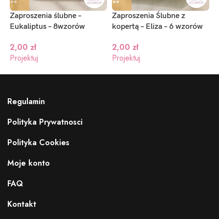
Zaproszenia ślubne –
Zaproszenia Ślubne z
Z
Eukaliptus – 8wzorów
kopertą – Eliza – 6 wzorów
s
s
2,00
zł
2,00
zł
Projektuj
Projektuj
P
Regulamin
Polityka Prywatnosci
Polityka Cookies
Moje konto
FAQ
Kontakt