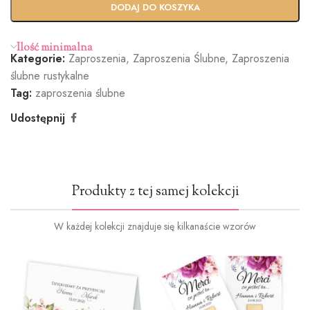
wy termin
Ekspres
DODAJ DO KOSZYKA
(+100zł)
Ilość minimalna
Kategorie:
Zaproszenia
,
Zaproszenia Ślubne
,
Zaproszenia
Butelkowa
Jasny róż
Brudny róż
Cielisty
ślubne rustykalne
Zieleń
(+1.2zł)
(+1.2zł)
(+1.2zł)
Tag:
zaproszenia ślubne
(+1.2zł)
Udostępnij
Ciemna
Burgund
Oliwkowa
Miętowy
Produkty z tej samej kolekcji
zieleń
(+1.2zł)
zieleń
(+1.2zł)
(+1.2zł)
(+1.2zł)
W każdej kolekcji znajduje się kilkanaście wzorów
Ciemny
Ciemny
Jasno