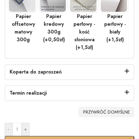
Papier
Papier
Papier
Papier
offsetowy
kredowy
perłowy -
perłowy -
matowy
300g
kość
biały
300g
(+0,50zł)
słoniowa
(+1,5zł)
(+1,5zł)
Koperta do zaproszeń
Termin realizacji
Bez
Biała
EKO
Biała
PRZYWRÓĆ DOMYŚLNE
koperty
(+0,40zł)
(+0.90zł)
perłowa
(+1.40zł)
-
+
Standardo
Usługa