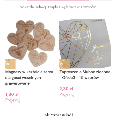
W każdej kolekcji znajduje się kilkanaście wzorów
Magnesy w kształcie serca
Zaproszenia Ślubne złocone
P
dla gości weselnych
– Ofelia3 – 15 wzorów
Z
grawerowane
2,80
zł
1
1,80
zł
Projektuj
P
Projektuj
Jak zamawiać?