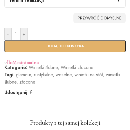
Termin realizacji
PRZYWRÓĆ DOMYŚLNE
-
+
Standardo
Usługa
wy termin
Ekspres
DODAJ DO KOSZYKA
(+100zł)
Ilość minimalna
Kategorie:
Winietki ślubne
,
Winietki złocone
Tagi:
glamour
,
rustykalne
,
weselne
,
winietki na stół
,
winietki
ślubne
,
złocone
Udostępnij
Produkty z tej samej kolekcji