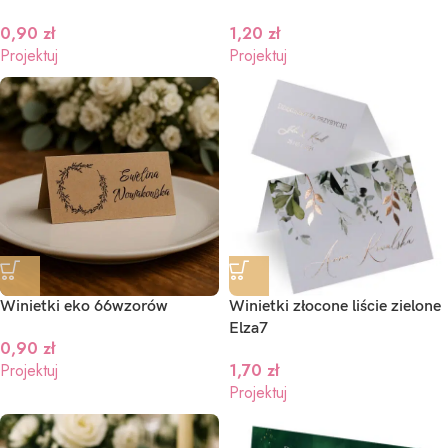
0,90
zł
1,20
zł
Projektuj
Projektuj
aproszenia ślubne składane –
Zaproszenia ślubne Brama 
ozalia – ze złotym serduszkiem
zdjęciem – Dafne
3,00
zł
2,80
zł
rojektuj
Projektuj
Winietki eko 66wzorów
Winietki złocone liście zielone
Elza7
0,90
zł
Projektuj
1,70
zł
Projektuj