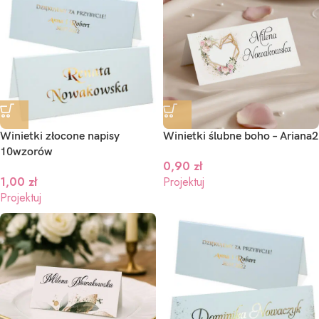
Winietki złocone napisy
Winietki ślubne boho – Ariana2
10wzorów
0,90
zł
1,00
zł
Projektuj
Projektuj