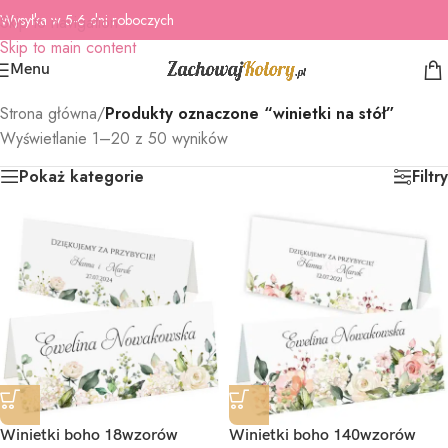
Wysyłka w 5-6 dni roboczych
Skip to navigation
Skip to main content
Menu
Strona główna
/
Produkty oznaczone “winietki na stół”
Wyświetlanie 1–20 z 50 wyników
Pokaż kategorie
Filtry
Winietki boho 18wzorów
Winietki boho 140wzorów