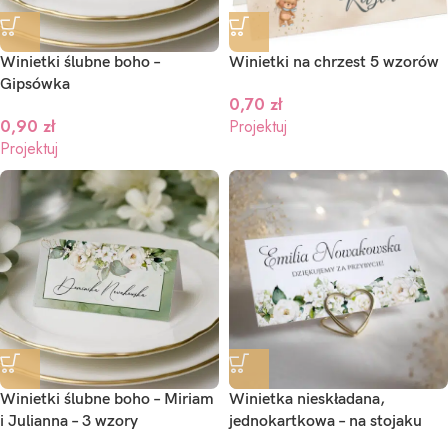
Winietki ślubne boho –
Winietki na chrzest 5 wzorów
Gipsówka
0,70
zł
0,90
zł
Projektuj
Projektuj
Winietki ślubne boho – Miriam
Winietka nieskładana,
i Julianna – 3 wzory
jednokartkowa – na stojaku