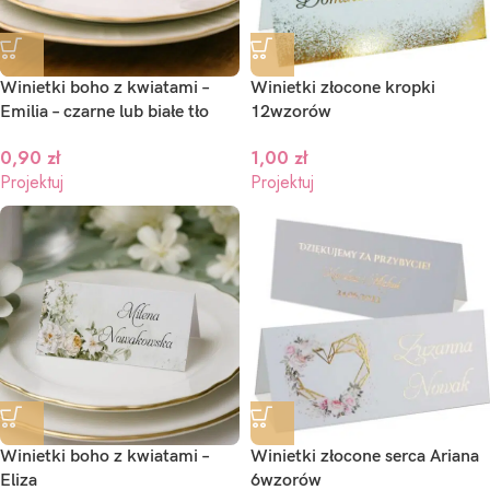
Winietki boho z kwiatami –
Winietki złocone kropki
aproszenia ślubne Brama ze
Emilia – czarne lub białe tło
12wzorów
Zaproszenia Ślubne – Sawa –
jęciem – Bianka
wzory
0,90
zł
1,00
zł
,10
Projektuj
zł
Projektuj
2,00
zł
ojektuj
Projektuj
Winietki boho z kwiatami –
Winietki złocone serca Ariana
Eliza
6wzorów