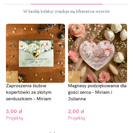
W każdej kolekcji znajduje się kilkanaście wzorów
Zaproszenia ślubne
Magnesy podziękowania dla
P
kopertówki ze złotym
gości serca – Miriam i
M
serduszkiem – Miriam
Julianna
3,00
zł
2,00
zł
P
Projektuj
Projektuj