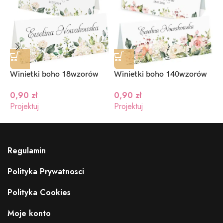
Winietki boho 18wzorów
Winietki boho 140wzorów
W
0,90
zł
0,90
zł
Projektuj
Projektuj
P
Regulamin
Polityka Prywatnosci
Polityka Cookies
Moje konto