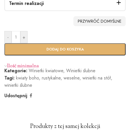
Termin realizacji
PRZYWRÓĆ DOMYŚLNE
-
+
Standardo
Usługa
wy termin
Ekspres
DODAJ DO KOSZYKA
(+100zł)
Ilość minimalna
Kategorie:
Winietki kwiatowe
,
Winietki ślubne
Tagi:
kwiaty boho
,
rustykalne
,
weselne
,
winietki na stół
,
winietki ślubne
Udostępnij
Produkty z tej samej kolekcji