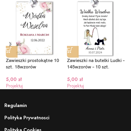
Zawieszki prostokątne 10
Zawieszki na butelki Ludki –
Z
szt. 18wzorów
145wzorów – 10 szt.
s
5,00
zł
5,00
zł
1
Projektuj
Projektuj
P
Regulamin
Polityka Prywatnosci
Polityka Cookies