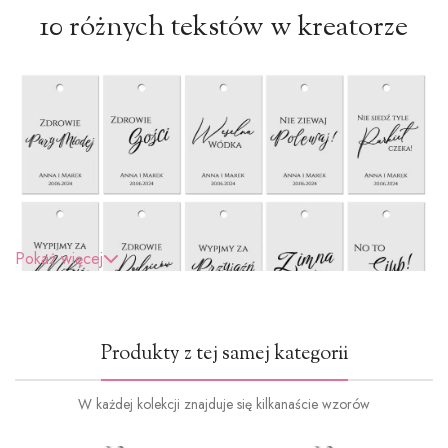
10 różnych tekstów w kreatorze
Pokaż więcej
Produkty z tej samej kategorii
Wstążki do wyboru
W każdej kolekcji znajduje się kilkanaście wzorów