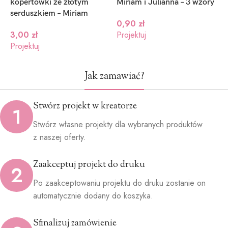
kopertówki ze złotym
Miriam i Julianna – 3 wzory
g
serduszkiem – Miriam
J
0,90
zł
3,00
zł
Projektuj
Projektuj
P
Jak zamawiać?
Stwórz projekt w kreatorze
1
Stwórz własne projekty dla wybranych produktów
z naszej oferty.
Zaakceptuj projekt do druku
2
Po zaakceptowaniu projektu do druku zostanie on
automatycznie dodany do koszyka.
Sfinalizuj zamówienie