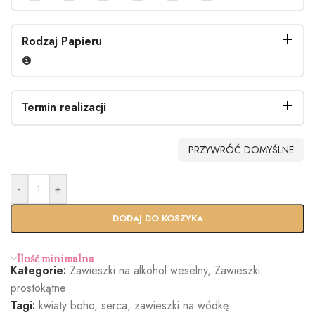
Rodzaj Papieru
Termin realizacji
PRZYWRÓĆ DOMYŚLNE
-
+
Standardo
Usługa
wy termin
Ekspres
DODAJ DO KOSZYKA
(+100zł)
Ilość minimalna
Kategorie:
Zawieszki na alkohol weselny
,
Zawieszki
prostokątne
Tagi:
kwiaty boho
,
serca
,
zawieszki na wódkę