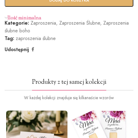
DODAJ DO KOSZYKA
(+100zł)
Ilość minimalna
Kategorie:
Zaproszenia
,
Zaproszenia Ślubne
,
Zaproszenia
Butelkowa
Jasny róż
Brudny róż
Cielisty
ślubne boho
Zieleń
(+1.2zł)
(+1.2zł)
(+1.2zł)
Tag:
zaproszenia ślubne
(+1.2zł)
Udostępnij
Ciemna
Burgund
Oliwkowa
Miętowy
Produkty z tej samej kolekcji
zieleń
(+1.2zł)
zieleń
(+1.2zł)
(+1.2zł)
(+1.2zł)
W każdej kolekcji znajduje się kilkanaście wzorów
Ciemny
Ciemny
Jasno