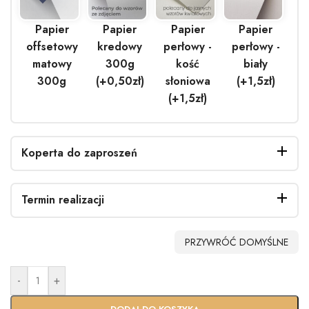
Papier
Papier
Papier
Papier
offsetowy
kredowy
perłowy -
perłowy -
matowy
300g
kość
biały
300g
(+0,50zł)
słoniowa
(+1,5zł)
(+1,5zł)
Koperta do zaproszeń
Termin realizacji
Bez
Biała
EKO
Biała
PRZYWRÓĆ DOMYŚLNE
koperty
(+0,40zł)
(+0.90zł)
perłowa
(+1.40zł)
-
+
Standardo
Usługa
wy termin
Ekspres