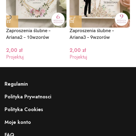
Zaproszenia ślubne –
Zaproszenia ślubne –
Z
Ariana2 – 10wzorów
Ariana3 – 9wzorów
–
2,00
zł
2,00
zł
Projektuj
Projektuj
P
Regulamin
Polityka Prywatnosci
Polityka Cookies
Moje konto
FAQ