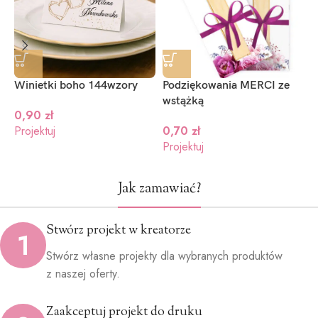
niebieski
granat
zielony
(+1.2zł)
(+1.2zł)
(+1.2zł)
Winietki boho 144wzory
Podziękowania MERCI ze
N
wstążką
w
0,90
zł
Projektuj
0,70
zł
Projektuj
P
Jak zamawiać?
Stwórz projekt w kreatorze
1
Stwórz własne projekty dla wybranych produktów
z naszej oferty.
Zaakceptuj projekt do druku